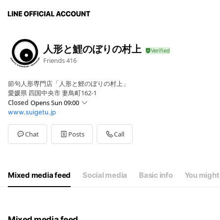
人形と鯉のぼりの村上
Friends
416
節句人形専門店「人形と鯉のぼりの村上」
愛媛県 四国中央市 妻鳥町162-1
Closed
Opens Sun 09:00
www.suigetu.jp
Sun
09:00 - 18:00
Mon
09:00 - 18:00
Tue
09:00 - 18:00
Chat
Posts
Call
Wed
09:00 - 18:00
Thu
09:00 - 18:00
Fri
09:00 - 18:00
Sat
09:00 - 18:00
Mixed media feed
Social media
Basic info
You might 
Mixed media feed