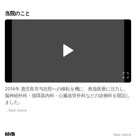
当院のこと
v
i
d
e
o
2014年 鹿児島市与次郎への移転を機に、救急医療に注力し、
脳神経外科・循環器内科・心臓血管外科などの診療科を開設し
ました。
24時間365日体制で救急患者さまを受け入れています。
...
See more
特徴
See more