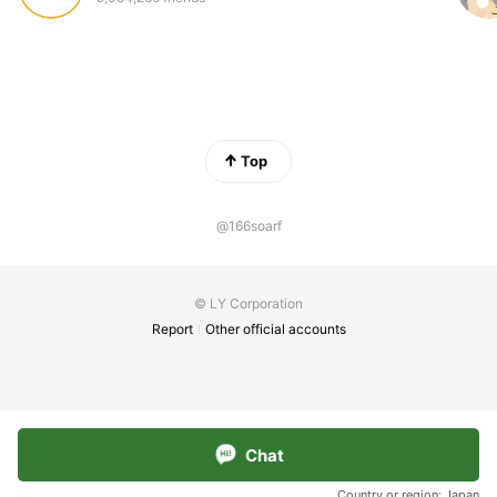
Top
@166soarf
© LY Corporation
Report
Other official accounts
Chat
Country or region:
Japan