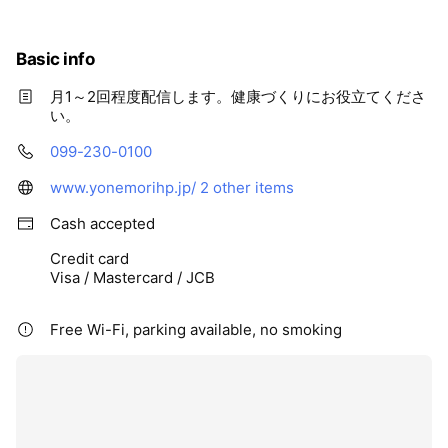
Basic info
月1～2回程度配信します。健康づくりにお役立てくださ
い。
099-230-0100
www.yonemorihp.jp/
2 other items
Cash accepted
Credit card
Visa / Mastercard / JCB
Free Wi-Fi, parking available, no smoking