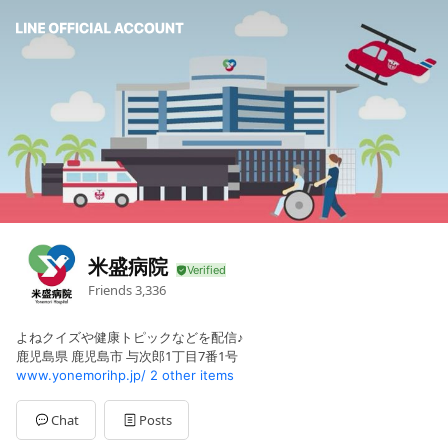
米盛病院
Friends
3,336
よねクイズや健康トピックなどを配信♪
鹿児島県 鹿児島市 与次郎1丁目7番1号
www.yonemorihp.jp/
2 other items
Chat
Posts