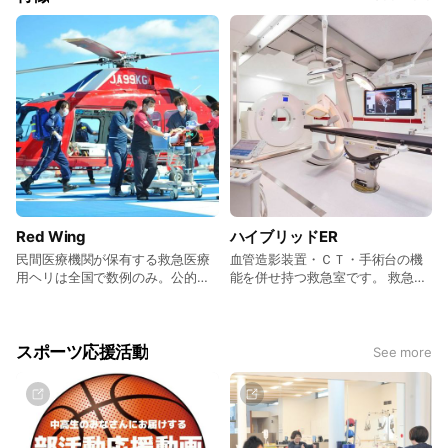
Red Wing
ハイブリッドER
民間医療機関が保有する救急医療
血管造影装置・ＣＴ・手術台の機
用ヘリは全国で数例のみ。公的な
能を併せ持つ救急室です。 救急患
ドクターヘリを補完する役割を持
者さまを各検査室に運ぶ時間的ロ
つのは全国で『救急医療用ヘリ
スと、患者さまの身体的負担を減
「Red Wing」』のみです。
らすことが可能になります。
スポーツ応援活動
See more