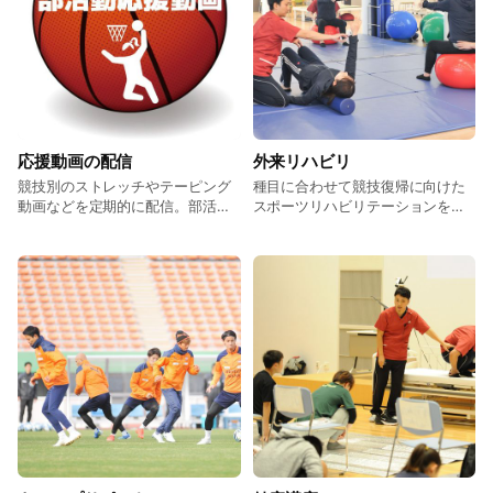
応援動画の配信
外来リハビリ
競技別のストレッチやテーピング
種目に合わせて競技復帰に向けた
動画などを定期的に配信。部活動
スポーツリハビリテーションを実
を行う皆さんのケガ予防や競技力
施。スポーツ理学療法認定理学療
の向上をサポートします！
法士や日本スポーツ協会公認アス
レティックトレーナーの資格を持
つスタッフが在籍しています。