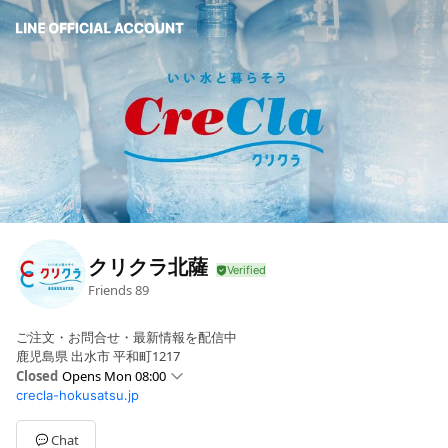
クリクラ北薩
Friends
89
ご注文・お問合せ・最新情報を配信中
鹿児島県 出水市 平和町1217
Closed
Opens Mon 08:00
crecla-hokusatsu.jp
Sun
Closed
Mon
08:00 - 17:00
Tue
08:00 - 17:00
Chat