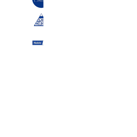
122,347 friends
リカーマウンテン笠山店
1,619 friends
Noble Kids
1,436 friends