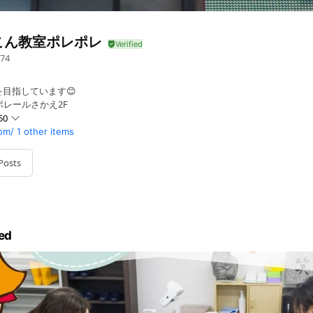
こん教室ポレポレ
74
目指しています😊
 ポレールさかえ2F
50
om/
1 other items
Posts
のクラス時間はHPをご参照下さい
ed