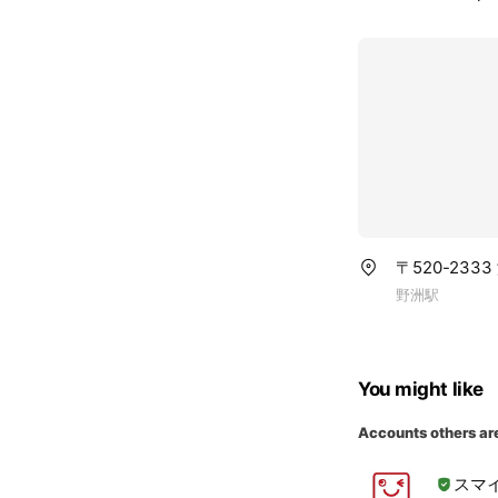
〒520-233
野洲駅
You might like
Accounts others ar
スマ