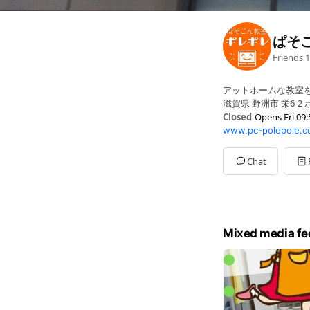
ぱそ
Friends
1
アットホームな教室を
滋賀県 野洲市 栄6-2
Closed
Opens Fri 09:
www.pc-polepole.c
Sun
Closed
Mon
09:50 - 16:20
Tue
09:50 - 19:50
Chat
Wed
09:50 - 16:20
Thu
09:50 - 19:50
Fri
09:50 - 19:50
Sat
09:50 - 16:20
プログラミング教室
Mixed media fe