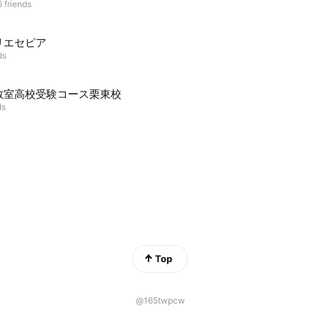
 friends
リエセピア
ds
教室高校受験コース栗東校
ds
Top
@165twpcw