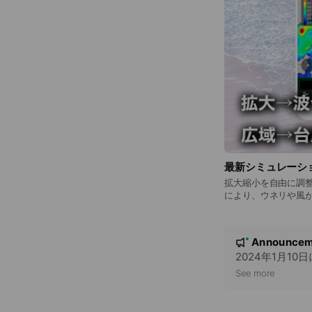
最新シミュレーシ
拡大縮小を自由に調
により、ウネリや風
ネリや風の向きをチ
N
Announcem
New
o
2024年1月1
t
See more
i