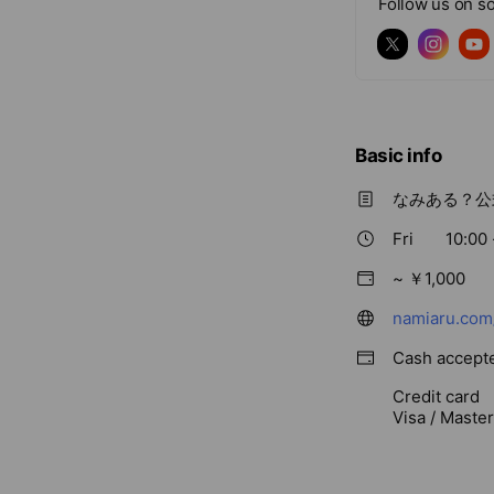
Follow us on so
Basic info
なみある？公式
Fri
10:00 
~ ￥1,000
namiaru.com
Cash accept
Credit card
Visa / Maste