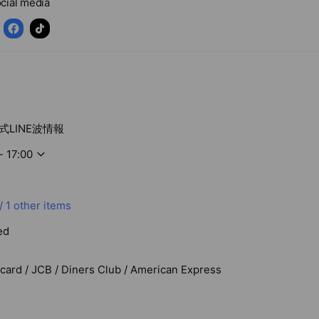
cial media
LINE波情報
- 17:00
/
1 other items
ed
rcard / JCB / Diners Club / American Express