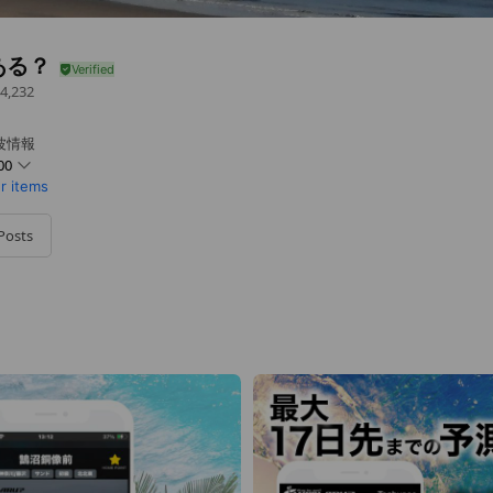
ある？
4,232
波情報
00
r items
Posts