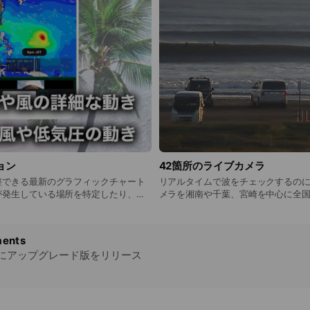
ョン
42箇所のライブカメラ
整できる最新のグラフィックチャート
リアルタイムで波をチェックするの
が発生している場所を特定したり、ウ
メラを湘南や千葉、宮崎を中心に全
ェックできる玄人向けの機能です
し公開中です。
ents
0日にアップグレード版をリリース