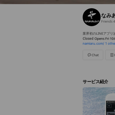
なみ
Friends
4
業界初のLINEアプリ
Closed
Opens Fri 10:
namiaru.com/
1 othe
Sun
Closed
Mon
10:00 - 17:00
Tue
10:00 - 17:00
Chat
Wed
10:00 - 17:00
Thu
10:00 - 17:00
Fri
10:00 - 17:00
Sat
Closed
サービス紹介