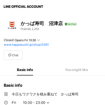
かっぱ寿司 沼津店
Friends
2,203
Closed
Opens Fri 10:30
www.kappasushi.jp/shop/0391
Mon
10:30 - 22:30
Tue
10:30 - 22:30
Wed
10:30 - 22:30
Chat
Thu
10:30 - 22:30
Fri
10:30 - 23:00
Sat
10:00 - 23:00
Basic info
You might like
Sun
10:00 - 23:00
営業時間が変わる場合があります。弊社HPをご確認ください。
Basic info
今日もワクワクを積み重ねて かっぱ寿司
Fri
10:30 - 23:00