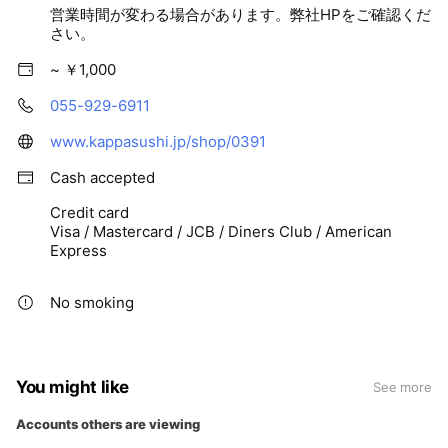
営業時間が変わる場合があります。弊社HPをご確認くだ
さい。
~ ￥1,000
055-929-6911
www.kappasushi.jp/shop/0391
Cash accepted
Credit card
Visa / Mastercard / JCB / Diners Club / American
Express
No smoking
You might like
See more
Accounts others are viewing