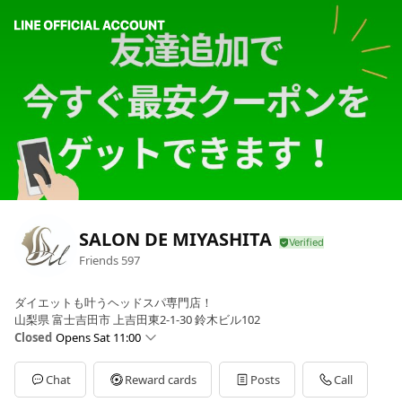
SALON DE MIYASHITA
Friends
597
ダイエットも叶うヘッドスパ専門店！
山梨県 富士吉田市 上吉田東2-1-30 鈴木ビル102
Closed
Opens Sat 11:00
Sun
11:00 - 20:00
Mon
12:00 - 21:00
Chat
Reward cards
Posts
Call
Tue
12:00 - 21:00