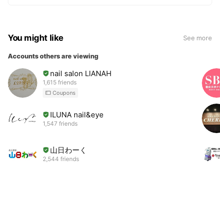
You might like
See more
Accounts others are viewing
nail salon LIANAH
1,615 friends
Coupons
ILUNA nail&eye
1,547 friends
山日わーく
2,544 friends