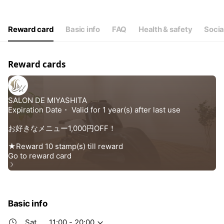
Wed
Closed
Thu
12:00 - 21:00
Fri
12:00 - 21:00
Reward card
Basic info
FAQ
Health & safety
Socia
Sat
11:00 - 20:00
毎週水曜日は定休日の為お休みになります。
Reward cards
Basic info
Sat
11:00 - 20:00