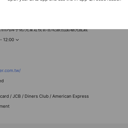
射/白內障手術/兒童近視管理/乾眼照護/驗光配鏡
- 12:00
er.com.tw/
ed
rcard / JCB / Diners Club / American Express
ment