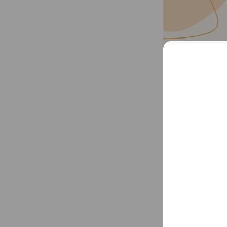
❇️ 8/13（四）
🔺 鄭理想醫師本
🔺 吳明彰醫師上
❇️ 8/20（四）至8
🔺 診所員工旅遊
❇️ 8/27（四）
🔺 吳明彰醫師休
❇️ 8/28（五）
🔺 吳明彰醫師上
🔺 當日僅有賴麗
❗️提醒您❗️
1.初診一樣可以來
2.完成預約後，診
❗ 提早到院僅可
3.若有確定日期
本院因應營運成本
4.眼科人員將會為
自民國114年11月
診時間，謝謝您的配
(內含門診基本部分
65歲以上及特約機
...
See more