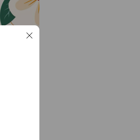
C
l
o
s
e
請斟酌抵達時間
至90分鐘左右的就