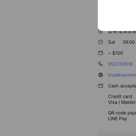
Basic info
近視·老花雷
Sat
09:00 
~ $100
052330616
trusteyecent
Cash accept
Credit card
Visa / Maste
QR code pay
LINE Pay