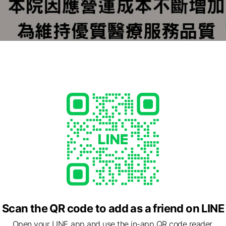
月僅當天上午看診
午休診
/24（一）
，全院休診五日
診，全院休診一日
午及下午休診
如醫師晚診
電或透過此官方帳號做預約。
所將提供建議報到時間
先安排部分檢查，但實際看診仍依現場流程安排，無法保證提前看診，
請盡早預約，有比較高的機會預約到您的理想時段。
不斷增加為維持優質醫療服務品質
您安排檢查，眼科檢查項目較多，為了有良好的就醫品質，請您預留30
01日起調整掛號費用為250元
合🙏
負擔50元)
Scan the QR code to add as a friend on LINE
關僅收100元(含門診基本部分負擔50元)。
Open your LINE app and use the in-app QR code reader.