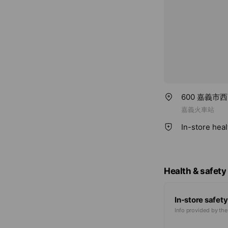
600 嘉義市
嘉義火車站
In-store hea
Health & safety
In-store safety
Info provided by th