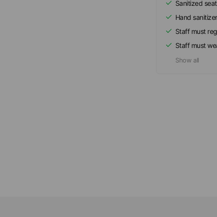
Sanitized seat
Hand sanitize
Staff must re
Staff must we
Show all