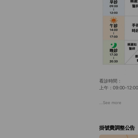
看診時間：
上午：09:00-12:0
休診與異動時段如下
...
See more
❇️ 8/1（六）
🔺 賴麗如醫師休
❇️ 8/12（三）
掛號費調整公告
🔺 賴麗如醫師下
🔺 當日無晚診