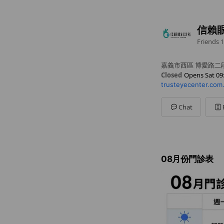
信賴
Friends
1
嘉義市西區 博愛路二段
Closed
Opens Sat 09
trusteyecenter.com
Sun
Closed
Mon
09:00 - 12:00,14:0
Tue
09:00 - 12:00,14:00
Chat
Wed
14:00 - 17:00,18:0
Thu
09:00 - 12:00,14:0
Fri
09:00 - 12:00,14:00 
Sat
09:00 - 12:00
08月份門診表