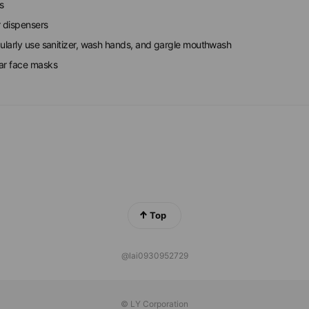
s
r dispensers
gularly use sanitizer, wash hands, and gargle mouthwash
ar face masks
Top
@lai0930952729
© LY Corporation