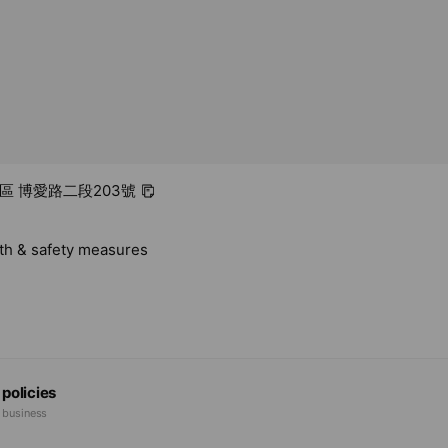
西區 博愛路二段203號
lth & safety measures
 policies
e business