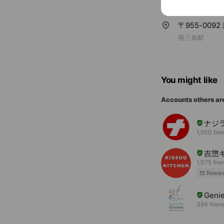
〒955-009
燕三条駅
You might like
Accounts others ar
ナジ
1,500 fri
吉惣
1,075 frie
Rewar
Genie
394 frien