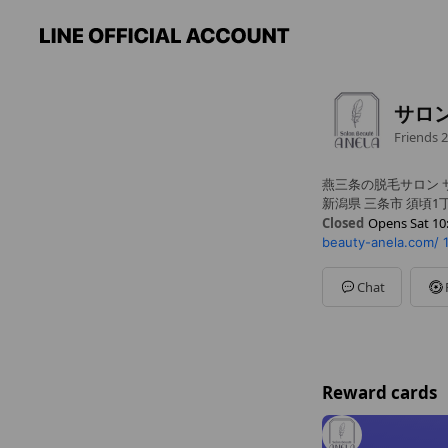
サロ
Friends
2
燕三条の脱毛サロン 
新潟県 三条市 須頃1
Closed
Opens Sat 10
beauty-anela.com/
Sun
10:00 - 17:00
Mon
10:00 - 17:00
Tue
Closed
Chat
Wed
10:00 - 17:00
Thu
10:00 - 17:00
Fri
10:00 - 17:00
Sat
10:00 - 17:00
※その他お休みの場
Reward cards