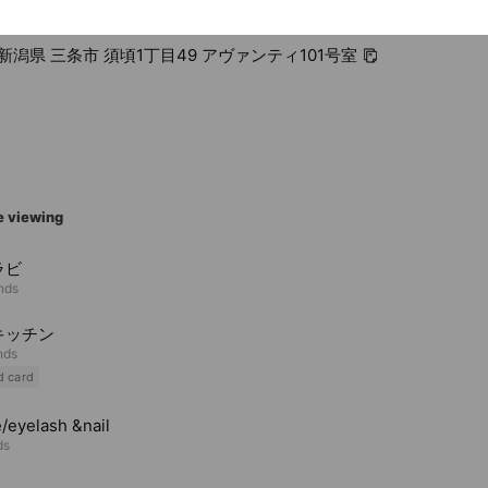
2 新潟県 三条市 須頃1丁目49 アヴァンティ101号室
e viewing
ラビ
ends
キッチン
nds
d card
/eyelash &nail
ds