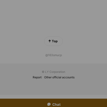
Top
@163smucp
© LY Corporation
Report
Other official accounts
Chat