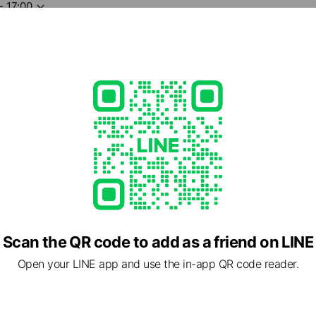
- 17:00
みの場合もございますので、事前にお問合せ下さい。
95
a.com/
1 other items
ed
rcard / JCB / Diners Club / American Express
ate rooms available), free Wi-Fi, parking available, no smoking,
Scan the QR code to add as a friend on LINE
Open your LINE app and use the in-app QR code reader.