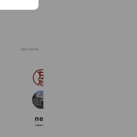
See more
おやき屋ちとせ
1,668 friends
スクールIE新潟白根校
243 friends
neu.eyelashsalon
181 friends
Coupons