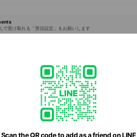
ents
んで受け取れる「受信設定」をお願いします
LINEアカウントです
- 00:00
17時15分
1
i.lg.jp/
1 other items
ed
Scan the QR code to add as a friend on LINE