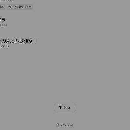
2 friends
ns
Reward card
ドラ
iends
ゲの鬼太郎 妖怪横丁
riends
Top
@fukuicity