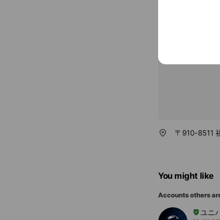
Credit card
Visa / Maste
〒910-851
You might like
Accounts others ar
ユニ