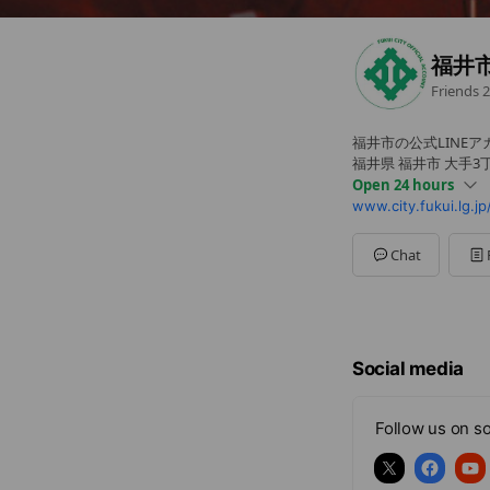
福井
Friends
2
福井市の公式LINE
福井県 福井市 大手3
Open 24 hours
www.city.fukui.lg.jp
Sun
00:00 - 00:00
Mon
00:00 - 00:00
Tue
00:00 - 00:00
Chat
Wed
00:00 - 00:00
Thu
00:00 - 00:00
Fri
00:00 - 00:00
Sat
00:00 - 00:00
8時30分から17時15
Social media
Follow us on so