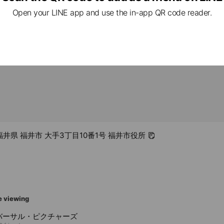
rcard / JCB / Diners Club / American Express
Open your LINE app and use the in-app QR code reader.
1 福井県 福井市 大手3丁目10番1号 福井市役所
e viewing
バーサル・ピクチャーズ