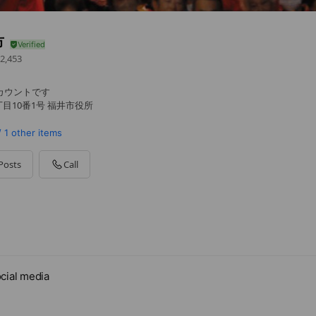
市
2,453
アカウントです
丁目10番1号 福井市役所
/
1 other items
Posts
Call
分
cial media