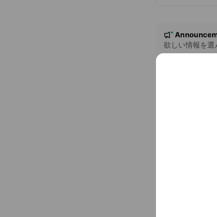
N
Announcem
New
o
欲しい情報を選
t
See more
i
c
e
Basic info
福井市の公式
Sat
00:00 
8時30分から
0776-20-511
www.city.fuku
Cash accept