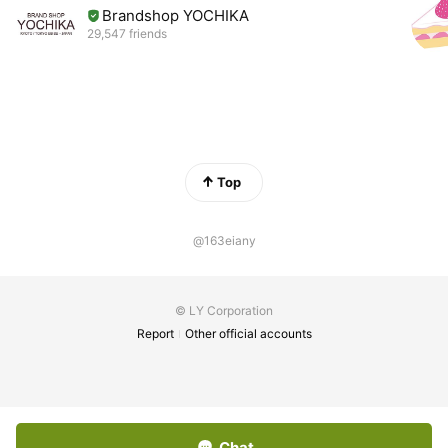
Brandshop YOCHIKA
29,547 friends
Top
@163eiany
© LY Corporation
Report
Other official accounts
Chat