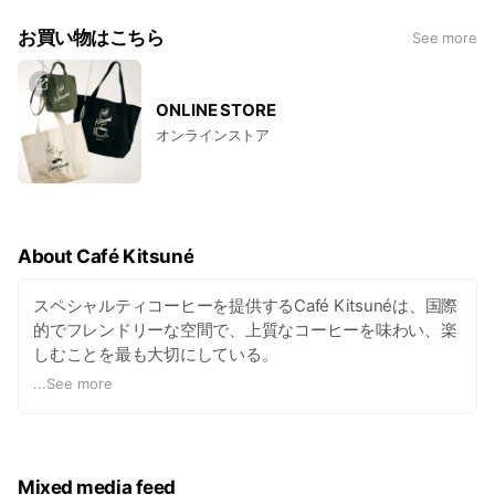
お買い物はこちら
See more
ONLINE STORE
オンラインストア
About Café Kitsuné
スペシャルティコーヒーを提供するCafé Kitsunéは、国際
的でフレンドリーな空間で、上質なコーヒーを味わい、楽
しむことを最も大切にしている。
2013年に東京・青山に一号店をオープンして以来、パリ、
...
See more
ソウル、北京、バンクーバーをはじめ世界中に店舗を展開
している。2019年には、新しい取り組みとしてコーヒーロ
ースタリーとバー、レストランも開業し、ユニークでイン
スピレーションに満ちた「Art de Vivre(暮らしの芸術)」を
Mixed media feed