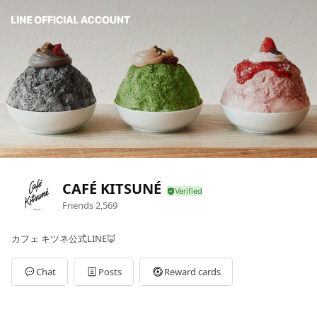
CAFÉ KITSUNÉ
Friends
2,569
カフェ キツネ公式LINE🦊
Chat
Posts
Reward cards