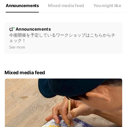
Announcements
Mixed media feed
You might like
N
Announcements
New
o
今後開催を予定しているワークショップはこちらからチ
ェック！
t
See more
i
c
e
Mixed media feed