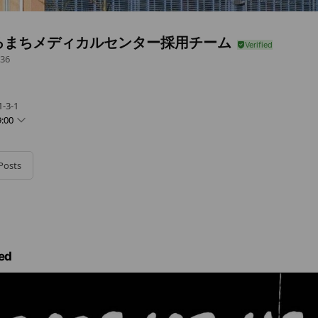
ろまちメディカルセンター採用チーム
36
❣
3-1
:00
0 - 18:00
 - 18:00
Posts
0 - 18:00
00 - 18:00
- 18:00
ed