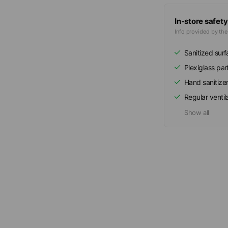
In-store safety
Info provided by th
Sanitized sur
Plexiglass part
Hand sanitize
Regular ventil
Show all