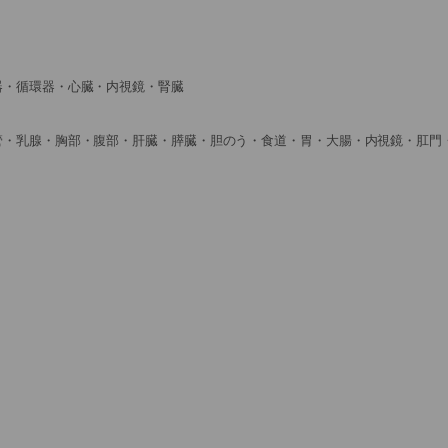
器・循環器・心臓・内視鏡・腎臓
管・乳腺・胸部・腹部・肝臓・膵臓・胆のう・食道・胃・大腸・内視鏡・肛門