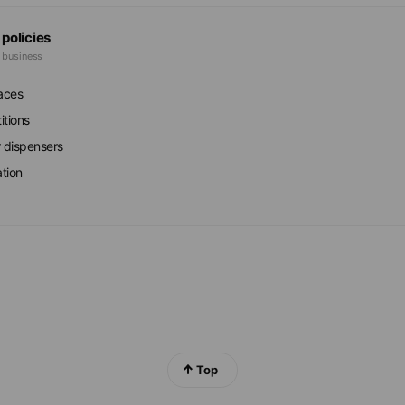
 policies
e business
faces
itions
r dispensers
ation
Top