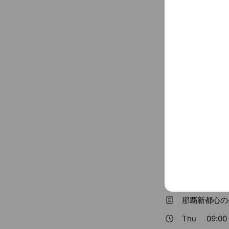
🏥採用グループ
●見学会、選考情
●もちろん、個別チ
※友だち追加時点
...
See more
をご返信ください
Basic info
那覇新都心の
Thu
09:00 