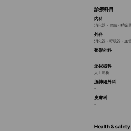
診療科目
内科
消化器・胃腸・呼吸
外科
消化器・呼吸器・血
整形外科
-
泌尿器科
人工透析
脳神経外科
-
皮膚科
-
Health & safety