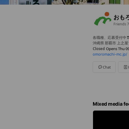
おも
Friends
7
各職種、応募受付中
沖縄県 那覇市 上之屋1-
Closed
Opens Thu 09
omoromachi-mc.jp/
Sun
Closed
Mon
09:00 - 13:00,14:0
Tue
09:00 - 13:00,14:00
Chat
Wed
09:00 - 13:00,14:0
Thu
09:00 - 13:00,14:
Fri
09:00 - 13:00,14:00 
Sat
09:00 - 13:00
Mixed media fe