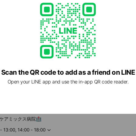
の公式アカウントです。
報📣などをお知らせします。
Scan the QR code to add as a friend on LINE
ャットで直接質問＆相談OK👌😊✨️
では、こちらでは個人名が確認できません。個別のやり取りは、友だ
Open your LINE app and use the in-app QR code reader.
😊
ケアミックス病院🏥
- 13:00, 14:00 - 18:00