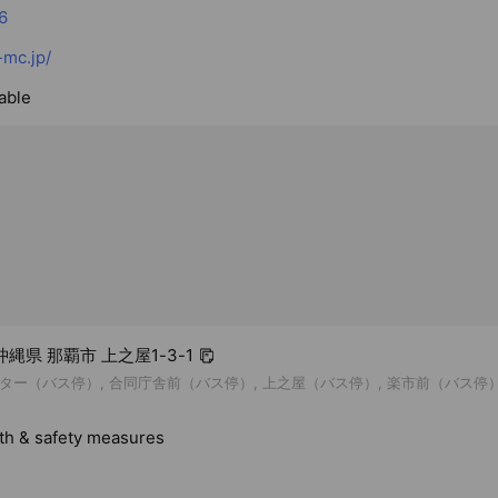
6
mc.jp/
able
1 沖縄県 那覇市 上之屋1-3-1
ター（バス停）, 合同庁舎前（バス停）, 上之屋（バス停）, 楽市前（バス停）
lth & safety measures