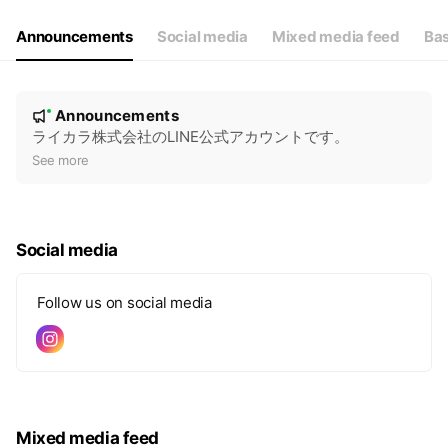
Announcements
Social media
Mixed media feed
Bas
N
Announcements
New
o
ライカラ株式会社のLINE公式アカウントです。
t
See more
i
c
e
Social media
Follow us on social media
Mixed media feed