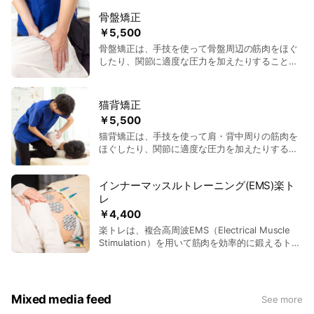
ぎっくり腰、寝違え、五十肩、偏頭痛、顎関節
骨盤矯正
症、バネ指、むち打ちなど多岐にわたり、幅広い
￥5,500
効果が期待できます。 特に、交通事故によるむち
骨盤矯正は、手技を使って骨盤周辺の筋肉をほぐ
打ちや捻挫、手足のしびれなど、原因を特定しづ
したり、関節に適度な圧力を加えたりすること
らい症状にも対応可能で、劇的な改善が見込めま
で、骨盤を正しい元の位置へ戻す施術です。対象
す。治療は痛みの原因を追求し、根本的な改善を
となる部位は、骨盤、腰、股関節、背骨です。効
目指して行われます。 「慢性的な痛みを何とかし
果としては、腰痛の軽減、姿勢の改善、体型の引
たい」「原因のわからない症状に悩んでいる」と
猫背矯正
き締めが期待できます。また、血行促進により、
いう方には特におすすめです。
￥5,500
冷え性やむくみの改善にもつながります。デスク
猫背矯正は、手技を使って肩・背中周りの筋肉を
ワークや立ち仕事が多い方、産後の体型戻しを希
ほぐしたり、関節に適度な圧力を加えたりするこ
望する女性に特におすすめです。
とで、背中が丸くなった姿勢を正しい元の位置へ
戻す施術です。対象部位は、背中、肩、首、胸部
インナーマッスルトレーニング(EMS)楽ト
です。猫背を改善することで、肩こりや頭痛の軽
レ
減、呼吸が楽になる効果があります。猫背による
不調を感じている人や、長時間パソコン作業をし
￥4,400
ている方に特に効果的です。姿勢を改善したい方
楽トレは、複合高周波EMS（Electrical Muscle
や、胃もたれ・便秘・ぽっこりお腹、肩や首の痛
Stimulation）を用いて筋肉を効率的に鍛えるトレ
みを感じる方にもおすすめです。
ーニングです。専用の粘着パッドを皮膚に装着
し、横になったまま30分間電気刺激で筋肉を収縮
させることでトレーニングが可能です。対象部位
は、腹部、腰、背中、肩、骨盤周り、脚、ヒップ
Mixed media feed
See more
など広範囲にわたります。 姿勢を支える骨格筋