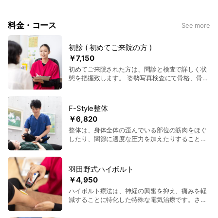
痛みや不安を抱えている方は、ぜひ当院にご相談ください。最
先端の治療技術と真心のこもったケアで、あなたの健康を全力
料金・コース
See more
でサポートします。
初診 ( 初めてご来院の方 )
￥7,150
初めてご来院された方は、問診と検査で詳しく状
態を把握致します。 姿勢写真検査にて骨格、骨盤
の傾き測定関節可動域、筋力測定、神経検査その
他、各種検査を行い、どこに原因があるのかを特
定しながら施術を行っていきます。 羽田野式ハイ
F-Style整体
ボルトを使用し神経の興奮を抑え、痛みを取り 更
￥6,820
に痛みを引き起こしている原因の筋肉を特定する
整体は、身体全体の歪んでいる部位の筋肉をほぐ
事のできる検査も出来ます。 ※お身体の状態によ
したり、関節に適度な圧力を加えたりすること
り、手技・もしくは別メニューのご提案をさせて
で、全身のバランスを整える施術です。対象とな
いただくことがございます
る部位は、肩、腰、背中、関節などです。整体の
効果には、肩こりや腰痛の軽減、疲労回復、リラ
羽田野式ハイボルト
クゼーションが含まれます。慢性的な痛みを感じ
￥4,950
ている人や、ストレスや疲労が溜まりやすい方、
ハイボルト療法は、神経の興奮を抑え、痛みを軽
全身の調整を希望する方に特におすすめです。
減することに特化した特殊な電気治療です。さら
に、痛みの原因となる筋肉や部位を特定するため
の検査機能も備えています。対象となる症状は、