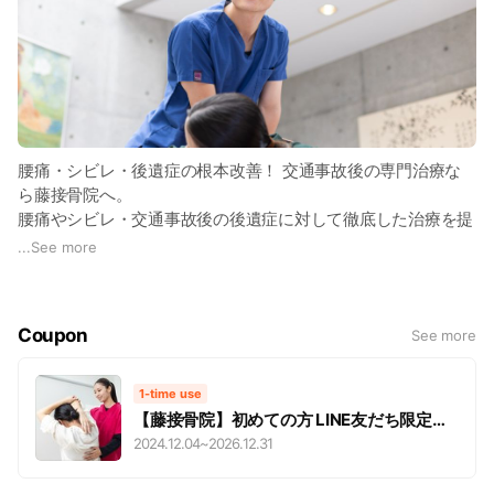
腰痛・シビレ・後遺症の根本改善！ 交通事故後の専門治療な
ら藤接骨院へ。
腰痛やシビレ・交通事故後の後遺症に対して徹底した治療を提
供しています。 腰痛やシビレは日常生活に大きな影響を与え
...
See more
るため、私たちは根本的な原因にアプローチし、長期間続く痛
みを軽減します。
Coupon
See more
また、交通事故後の後遺症に関しては、適切なケアを行い、早
期回復を目指します。 交通事故後のリハビリや、長引く痛み
の根本改善に向けた個別対応が強みです。
1-time use
患者様の症状に合わせたオーダーメイドの施術を行います。経
【藤接骨院】初めての方 LINE友だち限定ク
験豊富なスタッフが最新の技術で痛みを軽減し、生活の質を向
ーポン
2024.12.04
~
2026.12.31
上させます。