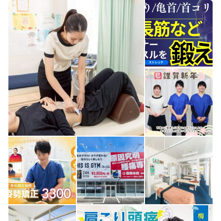
（インナーマッスル）は通常、ヨガなどで2～3年
かけて鍛える必要がありますが、楽トレならわず
か3～6ヶ月という短期間で効率よく鍛えられま
す。「ダイエットやメタボ対策 」「痛みや歪みの
原因予防・再発防止」という方に特におすすめで
す。