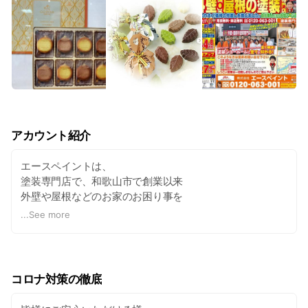
アカウント紹介
エースペイントは、
塗装専門店で、和歌山市で創業以来
外壁や屋根などのお家のお困り事を
解決してきました。
...
See more
ショールームもございます。
専門店ならではの『提案力』『施工実績』『保証』
『地域密着』『超スピード対応』
『アフターフォロー』が当社の売りです°˖✧
コロナ対策の徹底
分からない事、小さな事、
どんな事でもご相談