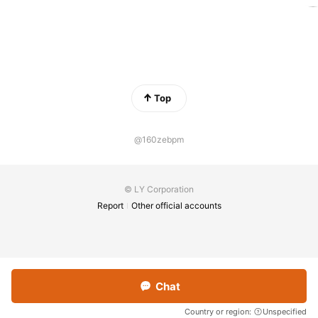
Top
@160zebpm
© LY Corporation
Report
Other official accounts
Chat
Country or region:
Unspecified