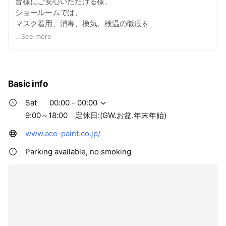
皆様にご安心いただける様、
お待ちしております(*^-^*)❀～、
ショールームでは、
マスク着用、消毒、換気、検温の徹底を
しております。
...
See more
又、現場職人及び、お客様宅への訪問の際も
徹底しておりますので
ご安心下さいませ。
Basic info
LINEオンライン相談も可能と
Sat
00:00 - 00:00
なっております○o。.
9:00～18:00 定休日:(GW.お盆.年末年始)
www.ace-paint.co.jp/
Parking available, no smoking