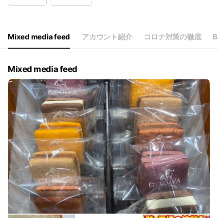
Wed
00:00 - 00:00
Thu
00:00 - 00:00
Fri
00:00 - 00:00
Sat
00:00 - 00:00
Mixed media feed
アカウント紹介
コロナ対策の徹底
B
9:00～18:00 定休日:(GW.お盆.年末年始)
Mixed media feed