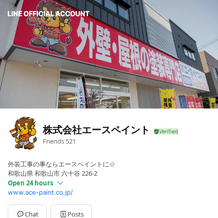
株式会社エースペイント
Friends
521
外装工事の事ならエースペイントに☆
和歌山県 和歌山市 六十谷 226-2
Open 24 hours
www.ace-paint.co.jp/
Sun
00:00 - 00:00
Mon
00:00 - 00:00
Tue
00:00 - 00:00
Chat
Posts