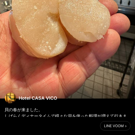
Hotel CASA VICO
貝の春が来ました。
しばらくディナータイムで様々な貝を使った料理が増えて行きま
す。
LINE VOOM
4月頃までは、しばらく坂越の牡蠣と季節の貝類のどちらも食べて
いただける素晴らしい季節です。