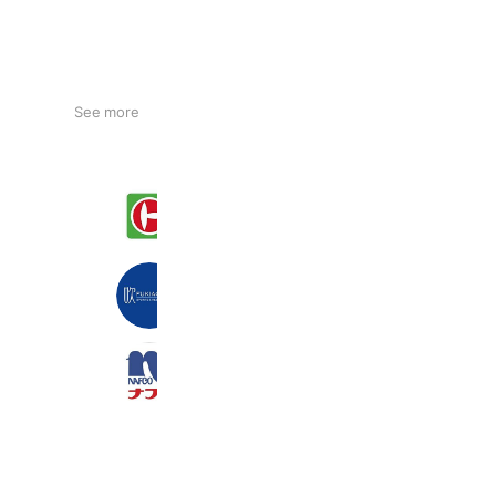
See more
マルト四倉店
904 friends
Coupons
Reward card
吹上砂丘荘
1,524 friends
Coupons
Reward card
ナフコ 北都城店
2,736 friends