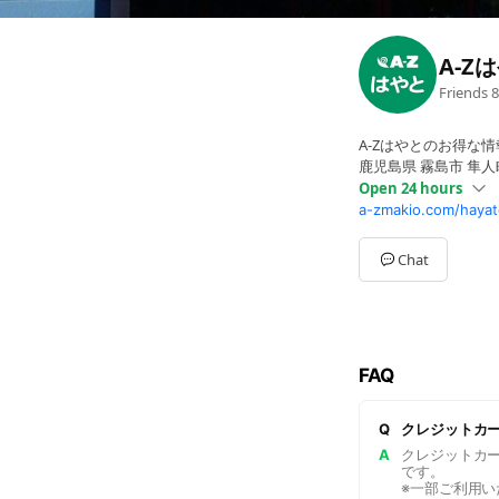
A-Z
Friends
8
A-Zはやとのお得な
鹿児島県 霧島市 隼人
Open 24 hours
a-zmakio.com/hayat
Sun
Open 24 hours
Mon
Open 24 hours
Tue
Open 24 hours
Chat
Wed
Open 24 hours
Thu
Open 24 hours
Fri
Open 24 hours
Sat
Open 24 hours
一部コーナー（レス
FAQ
Q
クレジットカ
A
クレジットカードは
です。
※一部ご利用