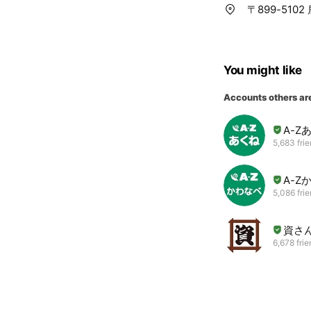
〒899-510
You might like
Accounts others ar
A-Z
5,683 fri
A-Z
5,086 fri
資さ
6,678 fri