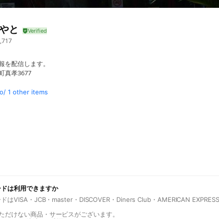
はやと
,717
情報を配信します。
町真孝3677
o/
1 other items
トラン・車販売・車検・眼鏡・薬など）除く
ードは利用できますか
VISA・JCB・master・DISCOVER・Diners Club・AMERICAN EXPR
いただけない商品・サービスがございます。