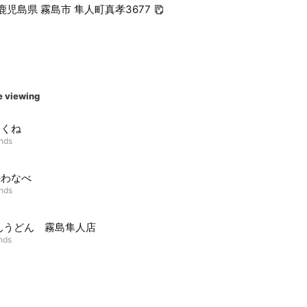
2 鹿児島県 霧島市 隼人町真孝3677
e viewing
あくね
ends
かわなべ
ends
んうどん 霧島隼人店
ends