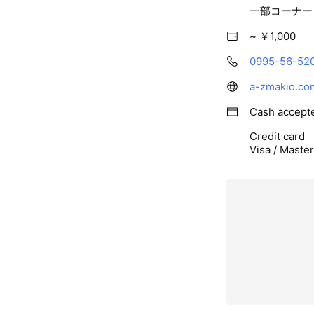
一部コーナー
~ ￥1,000
0995-56-52
a-zmakio.co
Cash accept
Credit card
Visa / Maste