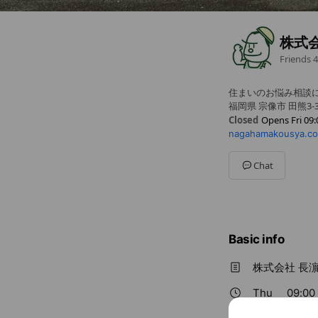
株式
Friends
4
住まいのお悩み相談
福岡県 宗像市 田熊3-3
Closed
Opens Fri 09:
nagahamakousya.c
Sun
09:00 - 18:00
Mon
09:00 - 18:00
Tue
09:00 - 18:00
Chat
Wed
Closed
Thu
09:00 - 18:00
Fri
09:00 - 18:00
Sat
09:00 - 18:00
水曜定休日
Basic info
株式会社 長
Thu
09:00 
水曜定休日