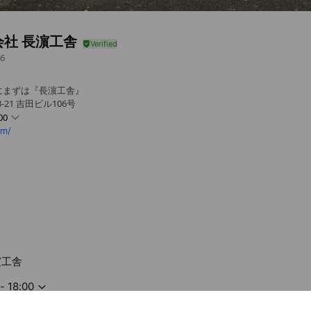
会社 長濵工舎
6
にまずは『長濵工舎』
-21 吉田ビル106号
00
om/
濵工舎
- 18:00