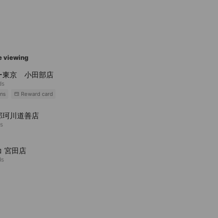
e viewing
ー東京 小田部店
ds
ns
Reward card
那珂川道善店
ds
コ 宮田店
ds