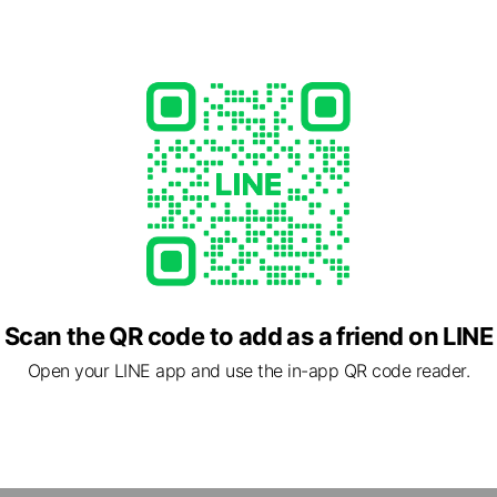
88
usya.com/
ed
able
Scan the QR code to add as a friend on LINE
Open your LINE app and use the in-app QR code reader.
1 福岡県 宗像市 田熊3-3-21 吉田ビル106号