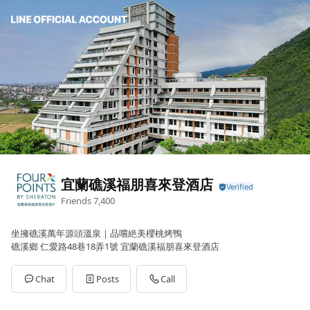
宜蘭礁溪福朋喜來登酒店
Friends
7,400
坐擁礁溪萬年源頭溫泉｜品嚐絶美櫻桃烤鴨
礁溪鄉 仁愛路48巷18弄1號 宜蘭礁溪福朋喜來登酒店
Chat
Posts
Call