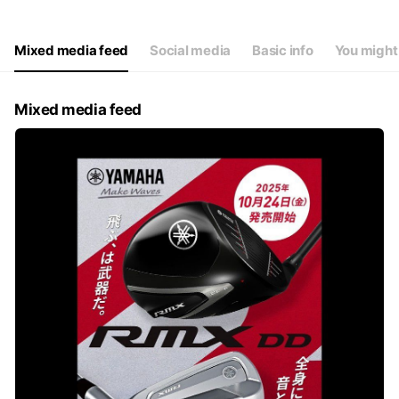
Thu
10:00 - 20:00
Fri
10:00 - 20:00
Sat
10:00 - 20:00
Mixed media feed
Social media
Basic info
You might 
冬季(12月〜2月)は10:00〜19:00 不定休
Mixed media feed