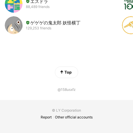
エスドラ
88,489 friends
ゲゲゲの鬼太郎 妖怪横丁
129,253 friends
Top
@158usxfz
© LY Corporation
Report
Other official accounts