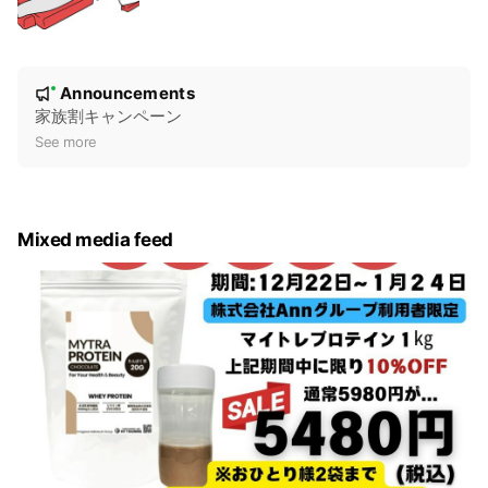
す。
N
Announcements
New
o
家族割キャンペーン
t
See more
i
c
e
Mixed media feed