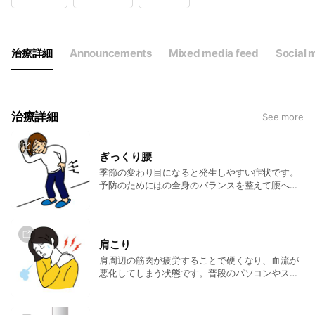
Wed
09:00 - 12:00
Thu
09:00 - 12:00,16:00 - 20:00
Fri
09:00 - 12:00,16:00 - 20:00
Sat
09:00 - 12:00
治療詳細
Announcements
Mixed media feed
Social 
治療詳細
See more
ぎっくり腰
季節の変わり目になると発生しやすい症状です。
予防のためにはの全身のバランスを整えて腰への
負担を減らすことと、おなか周りの筋力強化が大
切です。 もしぎっくり腰になってしまったら、痛
みの原因となった筋肉の緊張を取り除き、炎症を
抑えるための処置が必要です。
肩こり
肩周辺の筋肉が疲労することで硬くなり、血流が
悪化してしまう状態です。普段のパソコンやスマ
ートフォンの操作などで起きる眼精疲労が大きな
誘因にもなるともいわれています。他に、ストレ
スによる自律神経系の乱れに由来するものもあり