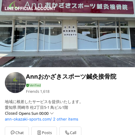
Annおかざきスポーツ鍼灸接骨院
Friends
1,618
地域に根差したサービスを提供いたします。
愛知県 岡崎市 柱2丁目5-1 鳥ビル1階
Closed
Opens Sun 00:00
ann-okazaki-sports.com/
2 other items
Sun
00:00 - 00:00
Mon
09:00 - 12:00,16:00 - 20:00
Tue
09:00 - 12:00,16:00 - 20:00
Chat
Posts
Call