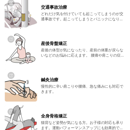
ます。
交通事故治療
どれだけ気を付けていても起こってしまうのが交
通事故です。起こってしまうとパニックになりど
うしたら良いのか冷静な判断ができなくなってし
まいます。 興奮状態にあると、痛みを感じにく
く、後になって痛みが急に増してしまうことが多
いです。交通事故に遭ってしまったら、まずは当
産後骨盤矯正
院にご相談ください。
産後の体型が気になったり、産前の体重が戻らな
いなどのお悩みに応えます。 腰痛や肩こりの症状
も気軽にご相談ください。
鍼灸治療
慢性的に辛い肩こりや腰痛、急な痛みにも対応で
きます。
全身骨格矯正
猫背など姿勢が気になる方。お子様の対応も承り
ます。運動パフォーマンスアップにも効果的で