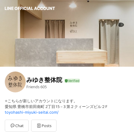
みゆき整体院
Friends
605
⭐️こちらが新しいアカウントになります。
愛知県 豊橋市前田南町 2丁目15－3 第２クィーンズビル２F
toyohashi-miyuki-seitai.com/
Chat
Posts