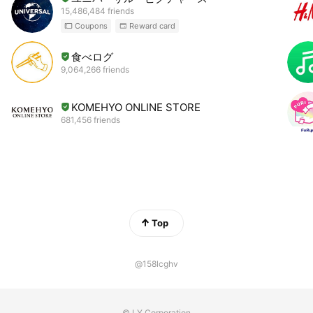
15,486,484 friends
Coupons
Reward card
食べログ
9,064,266 friends
KOMEHYO ONLINE STORE
681,456 friends
Top
@158lcghv
© LY Corporation