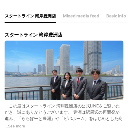
スタートライン 湾岸豊洲店
Mixed media feed
Basic info
スタートライン 湾岸豊洲店
この度はスタートライン 湾岸豊洲店の公式LINEをご覧いた
だき、誠にありがとうございます。 豊洲は駅周辺の再開発が
進み、「ららぽーと豊洲」や「ビバホーム」をはじめとした商
業施設が非常に充実するエリアとなりました。それに伴い、多
...
See more