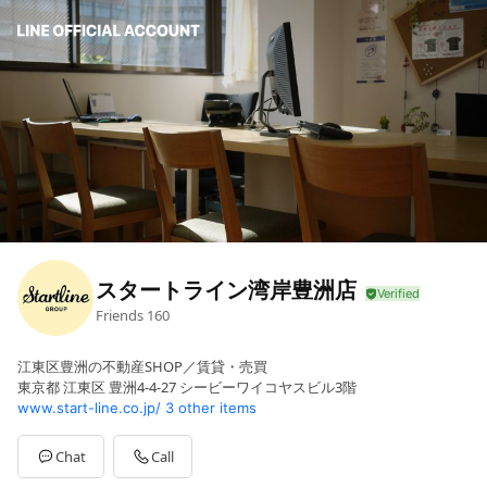
スタートライン湾岸豊洲店
Friends
160
江東区豊洲の不動産SHOP／賃貸・売買
東京都 江東区 豊洲4-4-27 シービーワイコヤスビル3階
www.start-line.co.jp/
3 other items
Chat
Call