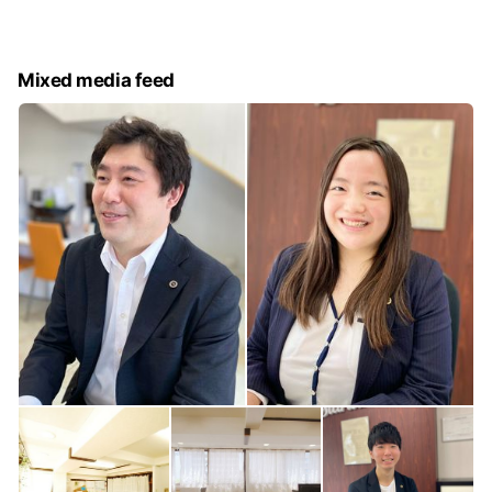
くのタワーマンションが建設され、人口がここ数年で非常に増
えたエリアでもあります。街も新しく治安もよく、水と緑豊か
なため、小さなお子様がいる若い夫婦世代に非常に人気なエリ
Mixed media feed
アとなっております。 湾岸豊洲店は豊洲駅より徒歩2分の場所
にございます。 豊洲周辺のタワーマンションはもちろん、賃
貸・分譲・戸建・事業用などさまざまな物件のご相談をお受け
いたしております。 豊洲周辺で不動産に関するご相談はぜひ
スタートライン 湾岸豊洲店までお問い合わせください。