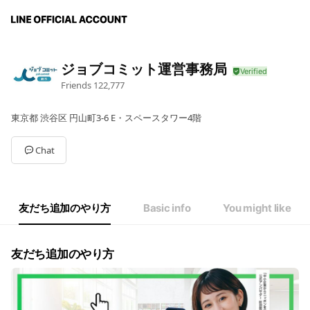
ジョブコミット運営事務局
Friends
122,777
東京都 渋谷区 円山町3-6 E・スペースタワー4階
Chat
友だち追加のやり方
Basic info
You might like
友だち追加のやり方