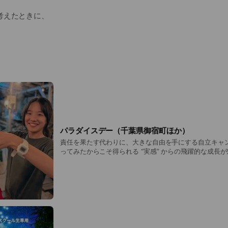
考えたときに、
長の場として物足りないと感じている
質を伸ばすのに、より効果的な第三の場があるのでは？と感じてい
お子さんが集まっています。
界と繋がる
キャンプから、世界自然遺産（知床／奄美大島）、ディズニーまで
れるコンテンツ。様々な「価値観」「文化」「知見」との出会いが
パラダイスデー（千葉県御宿町ほか）
責任を果たす代わりに、大きな自由を手にする自立キャ
を学ぶ
ってみたからこそ得られる “実感” からの飛躍的な成長が
／3〜5日間集中プログラム）【フィールド：千葉県御宿
違う他人と、どうやって共存すればいい？ 役割分担や合意づくり、
（積雪期のみ）】
らずに自分たちの力で解決する体験。
歩を踏み出す
て、自分で決めてやってみる。ルール・予算の中での意思決定や、
レンジの積み重ねで、「判断→実行→実感からの成長」というプロセ