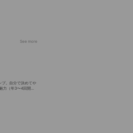
る
See more
。無節操なまでに多
、興味を持つ力を伸
ンプ。自分で決めてや
魅力（年3〜4回開催
町、新潟県十日町市
衝突時のリカバリー
大人との相談・交
スが自分の型にな