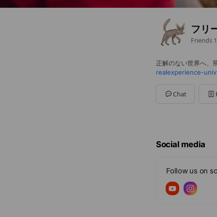
フリ
Friends
1
正解のない世界へ、
realexperience-uni
Chat
Social media
Follow us on so