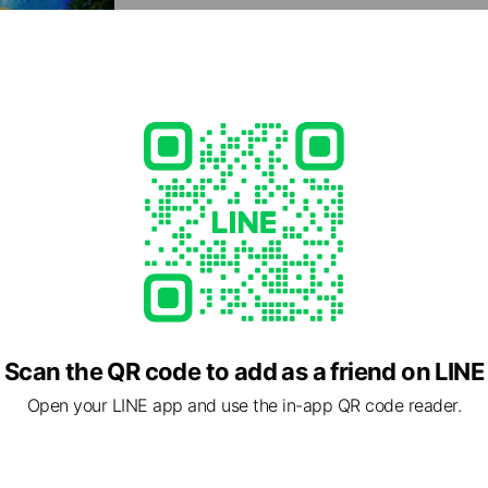
満月の夜のオンライン登校日／オンラインコミュ
フリーダム・アイランドの登校日。 ベース（隊長宅）に集まって、「ゲーム大
会」「クイズ大会」などテーマを決めて、自分たちの責
す。 生徒発案イベントが近づいているときは、企画ミ
石垣島7日間生活
自分で世界を広げていける環境、足りている？ 沖縄県・石垣島を舞台に、10
Scan the QR code to add as a friend on LINE
代前半（小学校高学年〜中学生）の子どもたちが、自分
ながら、自分で選んで興味を向けたものに夢中になり、
Open your LINE app and use the in-app QR code reader.
7日間生活」。 移動日を除くすべての予定は白紙。 島内随一の観光エリア「川
平湾」にあり、プライベートビーチまで徒歩数分と最高
ウスを拠点に、どこへ行って何をするか、そこでどう振
導権を持って活動します。 大人に口出しされず、自分自身の気持ちに向き合
い、自分の責任で選択をして、思うように行動してみる。 個性的な友人た