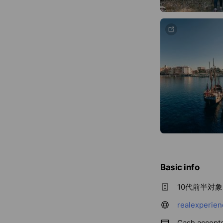
Basic info
10代前半対
realexperie
Cash accept