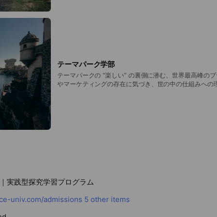
画でもない、本物の体験だからこそ、興味が芽生え、深
テーマパーク学部
テーマパークの “楽しい” の裏側に潜む、世界最高峰の
やマーケティングの存在に気づき、世の中の仕組みへの
ン研究。遠足「アトラクション制覇チャレンジ」との連
催）
象｜実践型探究学習プログラム
nce-univ.com/admissions
5 other items
ed