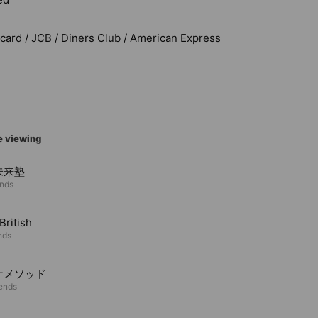
rcard / JCB / Diners Club / American Express
e viewing
未来塾
ends
British
nds
ナメソッド
iends