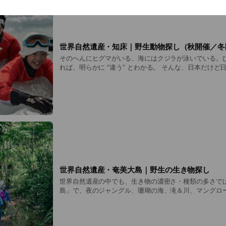
刺激を受け、「価値観が違う他人と共存するにはどうす
うクリティカルな問いと向き合う。 それぞれの決断の末に、未知とイレギュラ
ー、そして様々な “心動かされる体験” に出会う、子ど
ためのグレート・ジャーニーです。
世界自然遺産・知床｜野生動物探し（秋開催／冬
そのへんにヒグマがいる、海にはクジラが泳いでいる。
れば、明らかに “違う” とわかる。 そんな、日本だけど日本じゃない、北の大
地の果て「世界自然遺産・知床（北海道）」で好奇心を
を探せるプログラム！ 秋開催は『大型哺乳動物編』。 ヒグマやエゾシカ、キ
タキツネなど知床を代表する動物たちを探し、また「な
の大型動物が生息できるのか？」その秘密に迫ります。 冬開催は『流氷ウォー
キング編』。 知床は、地球上での流氷到達の南限と言われます。流氷の中に入
って遊べる貴重な体験！また翼を広げると2.5mにもな
ワシを見られるのが冬の特長。 連続参加がおすすめ！流氷を起点とする食物連
鎖のすべてがわかり、地球規模で見ても特徴的な大自然
す。
世界自然遺産・奄美大島｜野生の生き物探し
世界自然遺産の中でも、生き物の濃密さ・種類の多さで
島」で、夜のジャングル、珊瑚の海、滝＆川、マングロ
ールドで野生の生き物を探します。 天然記念物のアマミノクロウサギをはじ
め、珍しいヘビやカエル、イノシシ、鳥類や昆虫類、絶
めどんな生き物に会えるかお楽しみに！ 教室での授業でもなく、YouTube動