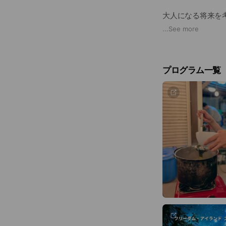
大人になる将来を
...
See more
・学校だけでは成
・子供の個性・資
プログラム一覧
といったご家庭の
◎ボーダレスに世
海辺の町での自立
彩、かつ心動かさ
ばす。
◎「自由」の本質
価値観・考え方の
まで、ルールに頼
◎自立のための一
「白紙」から始め
渉……小さなチャ