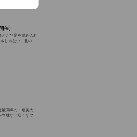
ればいいのか？」とい
もによる子ども自身の
開催）
ひとたび足を踏み入れ
発揮しながら野生動物
ぜこんなにもたくさん
る感動の生き物・オオ
への理解が深まりま
は最高峰の「奄美大
ーブ林など様々なフィ
滅危惧種や固有種も含