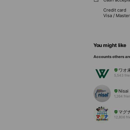
Credit card
Visa / Maste
You might like
Accounts others ar
ワオ
5,543 fri
Nisai 
1,264 frie
マグ
12,806 fr