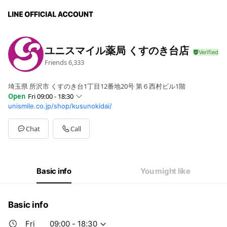
ユニスマイル薬局 くすのき台店
Friends
6,333
埼玉県 所沢市 くすのき台1丁目12番地20号 第６西村ビル1階
Open
Fri 09:00 - 18:30
unismile.co.jp/shop/kusunokidai/
Sun
Closed
Mon
09:00 - 18:30
Tue
09:00 - 18:30
Chat
Call
Wed
09:00 - 18:30
Thu
09:00 - 18:30
Fri
09:00 - 18:30
Sat
09:00 - 18:00
Basic info
You might like
日曜・祝日休業
Basic info
Fri
09:00 - 18:30