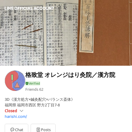
格致堂 オレンジはり灸院／漢方院
Friends
62
3D《漢方処方×鍼灸配穴×バランス斎体》
福岡県 福岡市西区 野方2丁目7-8
Closed
harishi.com/
Sun
Closed
Mon
09:00 - 19:00
Tue
09:00 - 19:00
Chat
Posts