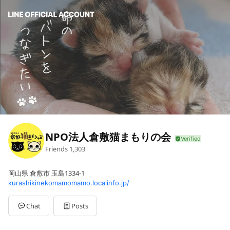
NPO法人倉敷猫まもりの会
Friends
1,303
岡山県 倉敷市 玉島1334-1
kurashikinekomamomamo.localinfo.jp/
Chat
Posts