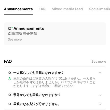
Announcements
FAQ
Mixed media feed
Social medi
N
Announcements
New
o
保護猫譲渡会開催
t
See more
i
c
e
FAQ
See more
Q
一人暮らしでも里親になれますか？
A
里親の条件はご家族の人数だけではありません。一人暮ら
しが絶対不可ではありませんが、いくつか条件がつくこと
があります。まずは当会にご相談ください。
Q
県外からでも里親になれますか？
Q
里親になる方法が分かりません。