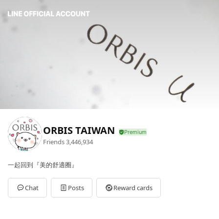
ORBIS TAIWAN
Friends
3,446,934
一起回到『美的舒適圈』
Chat
Posts
Reward cards