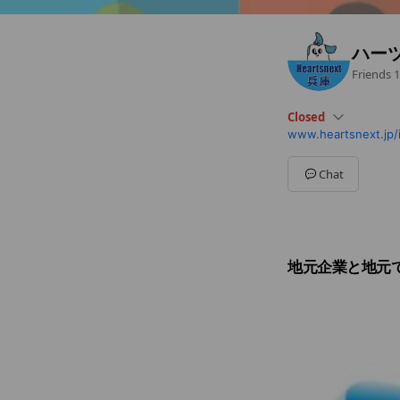
ハー
Friends
1
Closed
www.heartsnext.jp/
Sun
Closed
Mon
09:00 - 17:00
Tue
09:00 - 17:00
Chat
Wed
09:00 - 17:00
Thu
09:00 - 17:00
Fri
09:00 - 17:00
Sat
Closed
土日祝はお休み
地元企業と地元