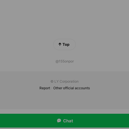
Top
@155onpor
© LY Corporation
Report
Other official accounts
Chat