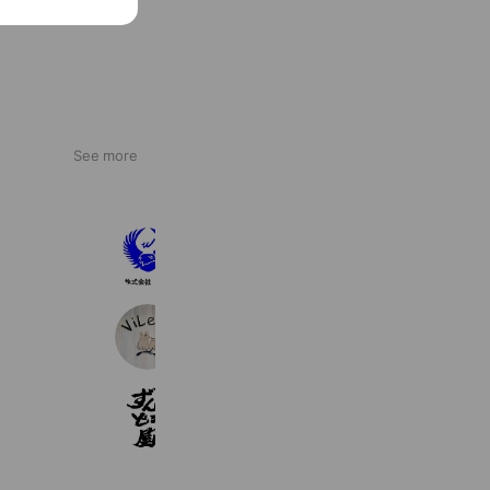
See more
株式会社和興
91 friends
ViLet's～ビレッツ～
298 friends
ラー麺ずんどう屋姫路安室店
268 friends