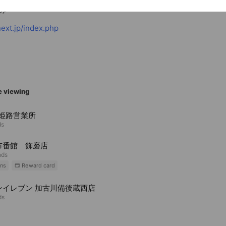
み
ext.jp/index.php
e viewing
 姫路営業所
ds
市番館 飾磨店
nds
ns
Reward card
ンイレブン 加古川備後蔵西店
ds