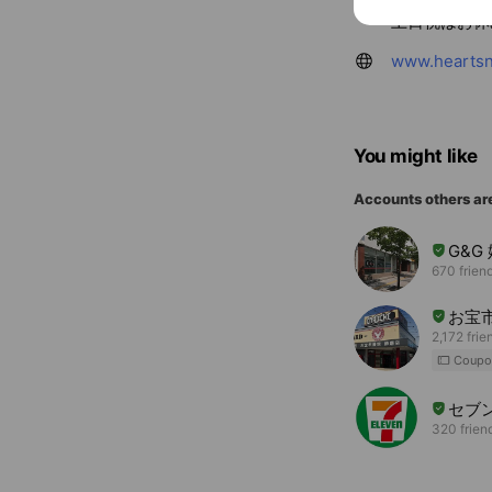
土日祝はお休
www.heartsn
You might like
Accounts others ar
G&G
670 frien
お宝
2,172 frie
Coupo
セブ
320 frien