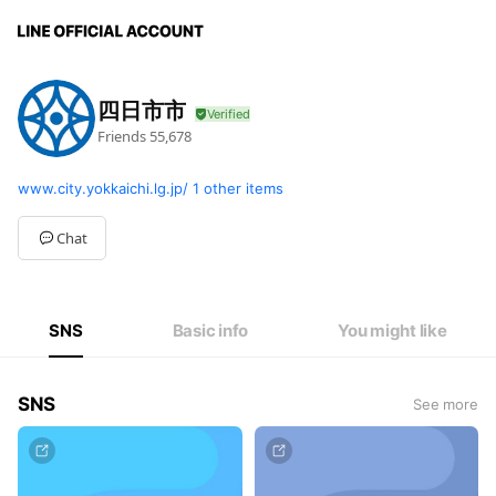
四日市市
Friends
55,678
www.city.yokkaichi.lg.jp/
1 other items
Chat
SNS
Basic info
You might like
SNS
See more