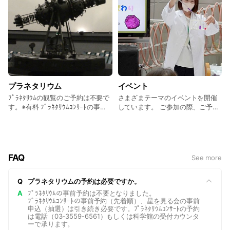
＜平 日＞14:10~(40分間)、15:30~(50分間)
＜土日祝＞10:00~(30分間)、11:00~(40分間)、12:50~(40分
間)、14:10~(40分間)、15:30~(50分間)
※夏休み期間や、イベントの日は投影時刻が変更になります。
詳細はHPをご覧ください。
※投影開始時刻の10分前に開場します。
プラネタリウム
イベント
※投影開始後の入退場はできません。
ﾌﾟﾗﾈﾀﾘｳﾑの観覧のご予約は不要で
さまざまテーマのイベントを開催
す。※有料 ﾌﾟﾗﾈﾀﾘｳﾑｺﾝｻｰﾄの事前
しています。 ご参加の際、ご予約
【イベント・科学教室】
予約（先着順）、星を見る会の事
が必要な場合がございます。
随時HPにて情報を公開いたします。詳細はHPをご覧くださ
前申込（抽選）は引き続き必要で
い。
す。
FAQ
See more
Q
プラネタリウムの予約は必要ですか。
A
ﾌﾟﾗﾈﾀﾘｳﾑの事前予約は不要となりました。
ﾌﾟﾗﾈﾀﾘｳﾑｺﾝｻｰﾄの事前予約（先着順）、星を見る会の事前
申込（抽選）は引き続き必要です。ﾌﾟﾗﾈﾀﾘｳﾑｺﾝｻｰﾄの予約
は電話（03-3559-6561）もしくは科学館の受付カウンタ
ーで承ります。