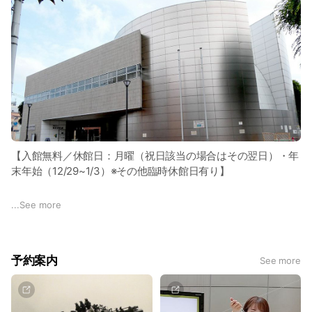
【入館無料／休館日：月曜（祝日該当の場合はその翌日）・年
末年始（12/29~1/3）※その他臨時休館日有り】
【開館時間】9:00~16:30（板橋区内公立小中学校夏休み期間
...
See more
は9:00~17:00）
【地下展示室】※予約不要
予約案内
See more
9:00~16:00（夏休み期間は16:45まで）
【プラネタリウム】有料（大人）350円（小人※2歳~高校生）
120円