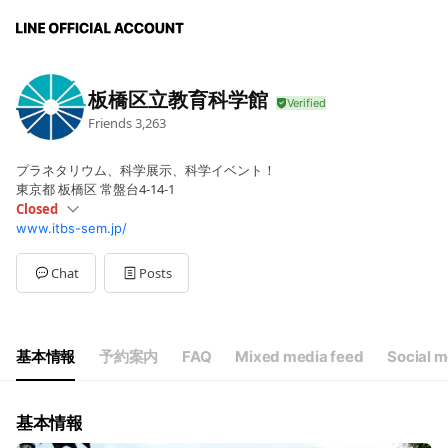
板橋区立教育科学館
Friends
3,263
プラネタリウム、科学展示、科学イベント！
東京都 板橋区 常盤台4-14-1
Closed
www.itbs-sem.jp/
Sun
09:00 - 16:30
Mon
Closed
Tue
09:00 - 16:30
Chat
Posts
Wed
09:00 - 16:30
Thu
09:00 - 16:30
Fri
09:00 - 16:30
Sat
09:00 - 16:30
基本情報
予約案内
FAQ
Mixed media feed
Social m
休館日：月曜日（祝日にあたる場合は、その翌日）詳細はHP参照
基本情報