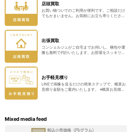
店頭買取
お買い物ついでのご利用が便利です。ご相談だけ
でもかまいません。お気軽にお立ち寄りくださ
い。 ※購入時5,000円未満のお品物は買取できま
せん。 ※ご利用いただく店舗やサービスにより買
取対象ジャンルが異なります。詳しくはお問い合
わせください。 <対象品目> バッグ/財布・小物/
出張買取
腕時計/ジュエリー・貴金属/美術品・骨董品/洋酒/
コンシェルジュがご自宅までお伺いし、梱包や運
ブランド洋食器/ブランド文具 ※一部、取り扱い対
搬も無料で代行いたします。お部屋をスッキリ片
象外となるブランド・お品物がございます。詳し
付けたい方におすすめです。 ※購入時5,000円未
くはフリーダイヤル(0120-8906-45)にお問い合
満のお品物・3辺合計160㎝以上のお品物は買取で
わせください。 ＜当日お持ちいただく物＞ 査定
きません。 ※お品物は一旦お預かりし、後日査定
希望のお品物 現住所記載の本人確認書類(運転免
結果をご連絡いたします。 ※お品物の内容によっ
許証等) 振込先口座情報
お手軽見積り
ては出張買取を承ることができない場合がござい
LINEで画像を送るだけの簡単ステップで、概算お
ます。 <対象エリア> 宮城県(離島除く) <対象品
見積り金額をご案内いたします。 ※概算お見積り
目> バッグ/財布・小物/腕時計/ジュエリー・貴金
金額は、実際の買取金額を保証するものではござ
属/美術品・骨董品/ブランドアパレル/洋酒/ブラン
いません。 <対象品目> バッグ/財布・小物/腕時
ド洋食器/ブランド文具 ※一部、取り扱い対象外と
計/ジュエリー・貴金属/美術品・骨董品/洋酒/ブラ
なるブランド・お品物がございます。詳しくはフ
ンド洋食器/ブランド文具 ※一部、取り扱い対象外
リーダイヤル(0120-8906-45)にお問い合わせく
となるブランド・お品物がございます。
ださい。 ＜当日ご準備いただく物＞ 査定希望の
Mixed media feed
お品物 現住所記載の本人確認書類(運転免許証等)
振込先口座情報