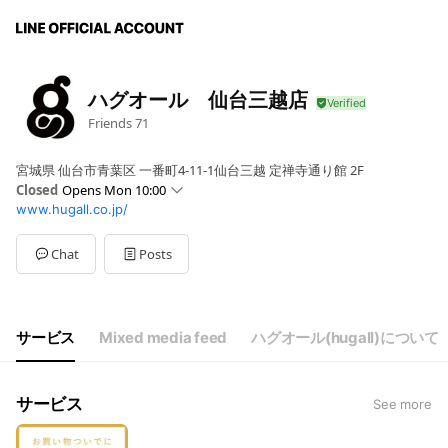
ハグオール 仙台三越店
Friends
71
宮城県 仙台市青葉区 一番町4-11-1仙台三越 定禅寺通り館 2F
Closed
Opens Mon 10:00
www.hugall.co.jp/
Sun
10:00 - 19:00
Mon
10:00 - 19:00
Tue
10:00 - 19:00
Chat
Posts
Wed
10:00 - 19:00
Thu
10:00 - 19:00
Fri
10:00 - 19:00
Sat
10:00 - 19:00
サービス
Mixed media feed
ハグオール(hugall)について
サービス
See more