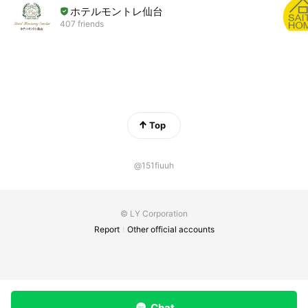
ホテルモントレ仙台
407 friends
Top
@151fiuuh
© LY Corporation
Report
Other official accounts
Chat