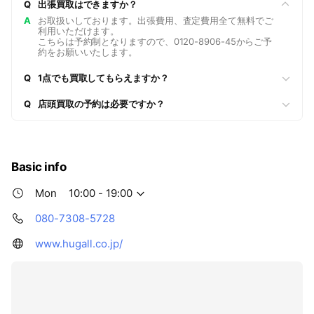
Q
出張買取はできますか？
されないと思うのです。
すべてのお客様に、安心して、信頼してサービスをご利用いた
A
お取扱いしております。出張費用、査定費用全て無料でご
利用いただけます。
だくために、フェアマナーの徹底を行っています。
こちらは予約制となりますので、0120-8906-45からご予
多くの方がはじめて利用するサービスだからこそ、感じる不安
約をお願いいたします。
や様々な悩み。
Q
1点でも買取してもらえますか？
その全てをハグオールが受け止め、一流のサービスで、解決し
ていきたいと思います。
Q
店頭買取の予約は必要ですか？
Basic info
Mon
10:00 - 19:00
080-7308-5728
www.hugall.co.jp/