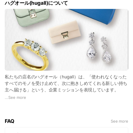
ハグオール(hugall)について
私たちの店名のハグオール（hugall）は、「使われなくなった
すべてのモノを受け止めて、次に抱きしめてくれる新しい持ち
主へ届ける」という、企業ミッションを表現しています。
...
See more
世界中のすべての人が、あたりまえのようにリユースを楽しん
でいる。
そんな未来を実現するためには、私たちのサービスが、一流で
FAQ
See more
あることが不可欠。
「中古ビジネスだからこの程度でいい…」そんな甘えは、ゆる