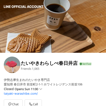
たいやきわらしべ春日井店
Friends
1,065
伊勢志摩生まれのたいやき専門店
愛知県 春日井市 前並町2-1-1 ホワイトレジデンス前並106
Closed
Opens Sun 11:00
taiyaki-warashibe.com/
Sun
11:00 - 17:00
Mon
11:00 - 17:00
Tue
Closed
Chat
Call