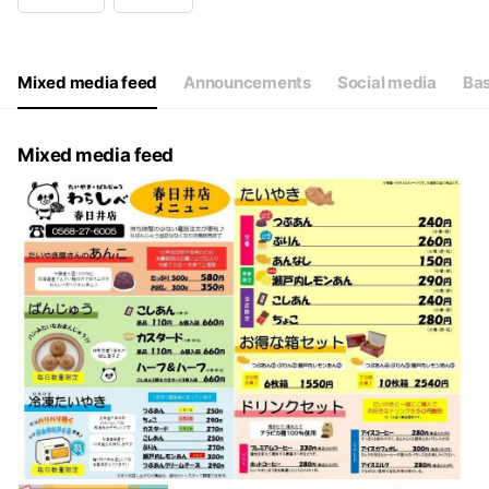
Wed
Closed
Thu
11:00 - 17:00
Fri
11:00 - 17:00
Sat
11:00 - 17:00
Mixed media feed
Announcements
Social media
Bas
定休日 火・水曜日（不定休あり）
Mixed media feed