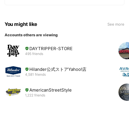
You might like
See more
Accounts others are viewing
DAYTRIPPER-STORE
495 friends
Hilander公式ストアYahoo!店
4,581 friends
AmericanStreetStyle
1,222 friends