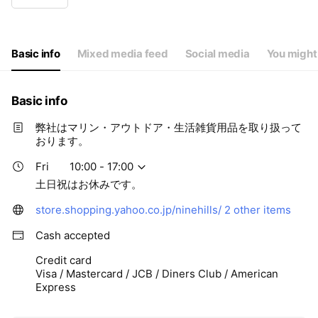
Wed
10:00 - 17:00
Thu
10:00 - 17:00
Fri
10:00 - 17:00
Sat
Closed
Basic info
Mixed media feed
Social media
You might 
土日祝はお休みです。
Basic info
弊社はマリン・アウトドア・生活雑貨用品を取り扱って
おります。
Fri
10:00 - 17:00
土日祝はお休みです。
store.shopping.yahoo.co.jp/ninehills/
2 other items
Cash accepted
Credit card
Visa / Mastercard / JCB / Diners Club / American
Express