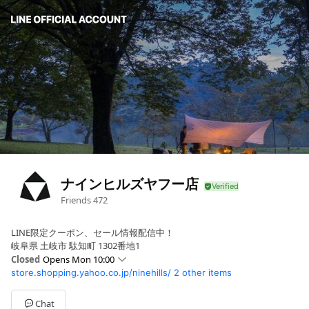
ナインヒルズヤフー店
Friends
472
LINE限定クーポン、セール情報配信中！
岐阜県 土岐市 駄知町 1302番地1
Closed
Opens Mon 10:00
store.shopping.yahoo.co.jp/ninehills/
2 other items
Sun
Closed
Mon
10:00 - 17:00
Tue
10:00 - 17:00
Chat