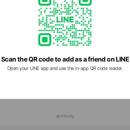
ガニックエステサロンNAPURA
ds
 jalanjalan大塔
ds
ns
Scan the QR code to add as a friend on LINE
Open your LINE app and use the in-app QR code reader.
@149crefg