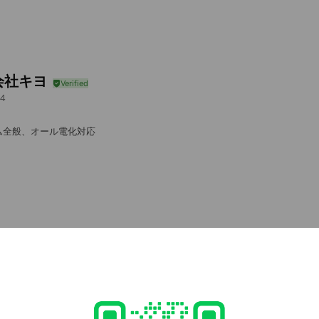
会社キヨ
4
ム全般、オール電化対応
e viewing
チ（学習塾）
ds