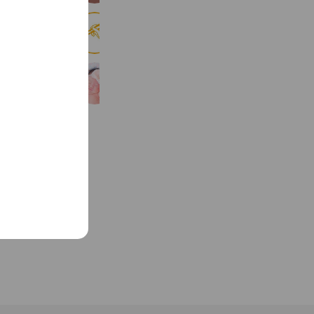
食べログ
9,033,836 friends
Peridot.Shine
209 friends
Reward card