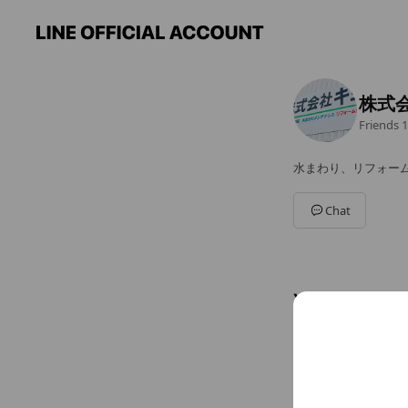
株式
Friends
1
水まわり、リフォー
Chat
You might like
Accounts others ar
アー
226 frien