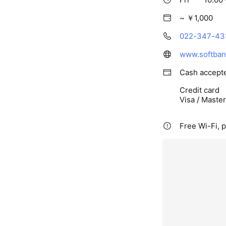
~ ￥1,000
022-347-43
www.softbank
Cash accept
Credit card
Visa / Maste
Free Wi-Fi, p