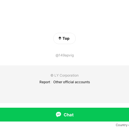
Top
@149apvig
© LY Corporation
Report
Other official accounts
Chat
Country 