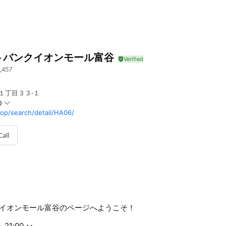
トバンクイオンモール富谷
,457
１丁目３３‐１
0
op/search/detail/HA06/
Call
イオンモール富谷のページへようこそ！
- 21:00