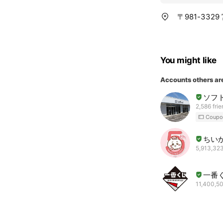
〒981-33
You might like
Accounts others ar
ソフ
2,586 fri
Coupo
ちい
5,913,323
一番
11,400,50