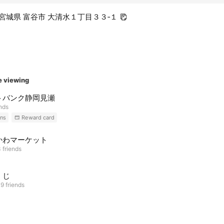
29 宮城県 富谷市 大清水１丁目３３‐１
e viewing
トバンク静岡見瀬
ends
ns
Reward card
かわマーケット
 friends
くじ
9 friends