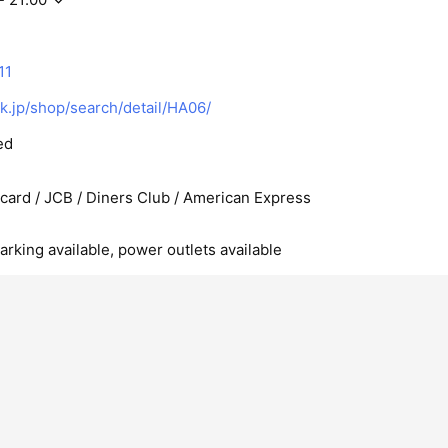
11
.jp/shop/search/detail/HA06/
ed
rcard / JCB / Diners Club / American Express
arking available, power outlets available