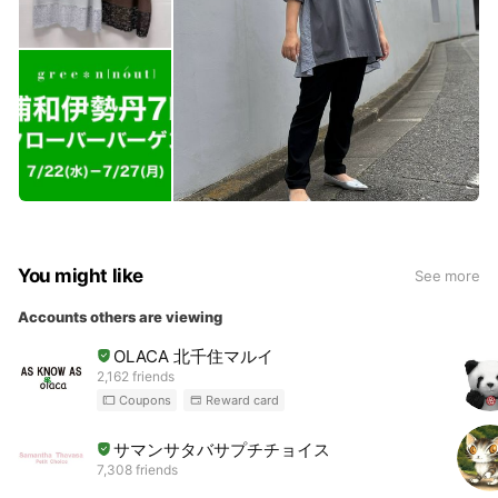
You might like
See more
Accounts others are viewing
OLACA 北千住マルイ
2,162 friends
Coupons
Reward card
サマンサタバサプチチョイス
7,308 friends