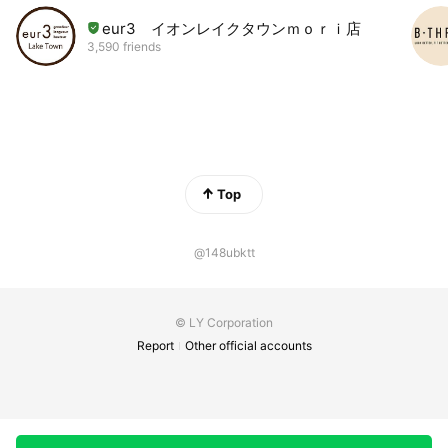
eur3 イオンレイクタウンｍｏｒｉ店
3,590 friends
Top
@148ubktt
© LY Corporation
Report
Other official accounts