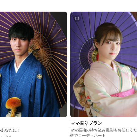
ママ振りプラン
いあなたに！
ママ振袖の持ち込み撮影もお任せく
物でコーディネート
レンタル