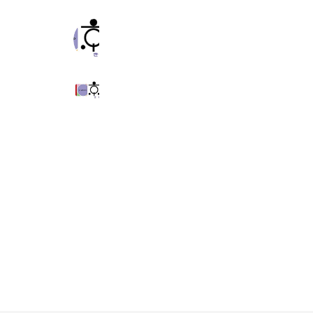
【きもの京彩】十日市場店
1,231 friends
【きもの京彩】平塚ユーユー店
1,157 friends