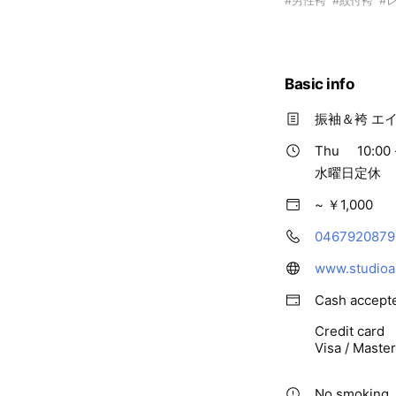
Basic info
振袖＆袴 エ
Thu
10:00 
水曜日定休
~ ￥1,000
0467920879
www.studioa
Cash accept
Credit card
Visa / Maste
No smoking