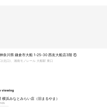
6 神奈川県 鎌倉市大船 1-25-30 西友大船店3階
間口(北口)、湘南モノレール 大船駅 東口
e viewing
屋 横浜みなとみらい店（旧まるやま）
ends