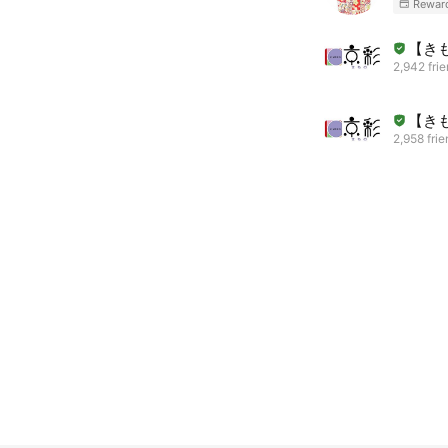
Rewar
【き
2,942 fri
【き
2,958 fri