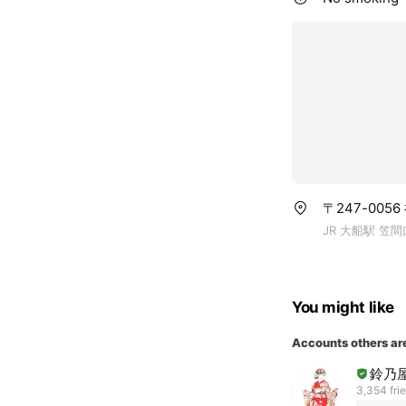
〒247-005
JR 大船駅 笠
You might like
Accounts others ar
鈴乃
3,354 fri