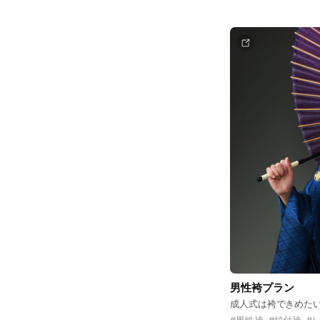
男性袴プラン
成人式は袴できめた
#
男性袴
#
紋付袴
#