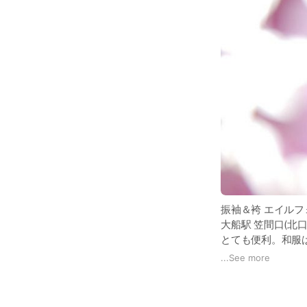
振袖＆袴 エイルフ
大船駅 笠間口(北
とても便利。和服
写真に残します。
...
See more