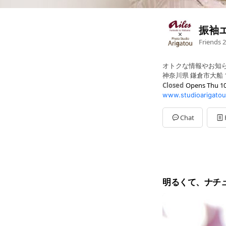
振袖
Friends
2
オトクな情報やお知
神奈川県 鎌倉市大船 1
Closed
Opens Thu 10
www.studioarigato
Sun
10:00 - 18:30
Mon
10:00 - 18:30
Tue
10:00 - 18:30
Chat
Wed
Closed
Thu
10:00 - 18:30
Fri
10:00 - 18:30
Sat
10:00 - 18:30
水曜日定休
明るくて、ナチ