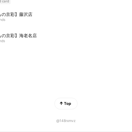
d card
もの京彩】藤沢店
ends
もの京彩】海老名店
ends
Top
@148rxmvz