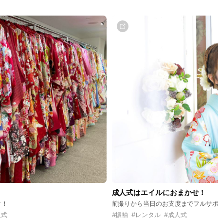
成人式はエイルにおまかせ！
ク！
前撮りから当日のお支度までフルサ
人式
#
振袖
#
レンタル
#
成人式