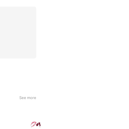
See more
【振袖＆フォトスタジオ】エイル相模
4,256 friends