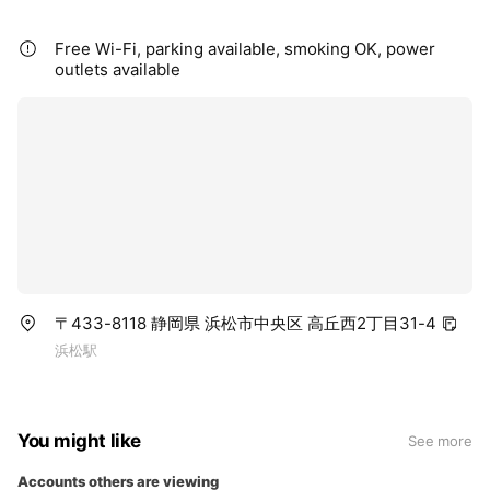
Free Wi-Fi, parking available, smoking OK, power
outlets available
〒433-8118 静岡県 浜松市中央区 高丘西2丁目31-4
浜松駅
You might like
See more
Accounts others are viewing