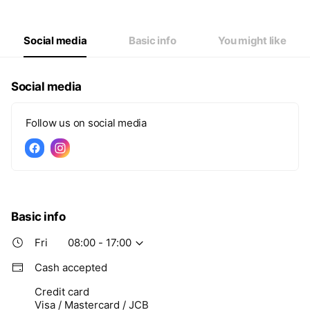
Wed
08:00 - 17:00
Thu
08:00 - 17:00
Fri
08:00 - 17:00
Social media
Basic info
You might like
Sat
Closed
Social media
Follow us on social media
Basic info
Fri
08:00 - 17:00
Cash accepted
Credit card
Visa / Mastercard / JCB