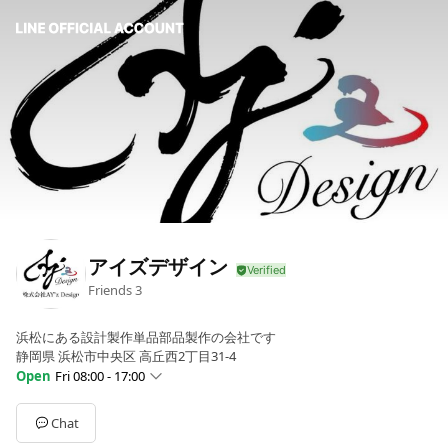
アイズデザイン
Friends
3
浜松にある設計製作単品部品製作の会社です
静岡県 浜松市中央区 高丘西2丁目31-4
Open
Fri 08:00 - 17:00
Sun
Closed
Mon
08:00 - 17:00
Chat
Tue
08:00 - 17:00