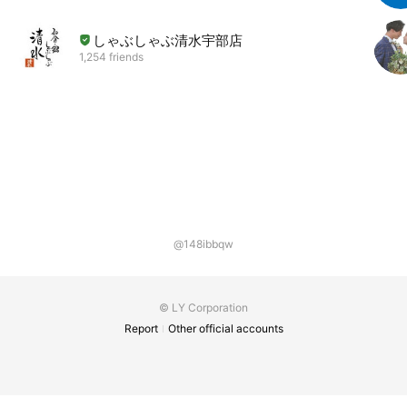
しゃぶしゃぶ清水宇部店
1,254 friends
@148ibbqw
© LY Corporation
Report
Other official accounts