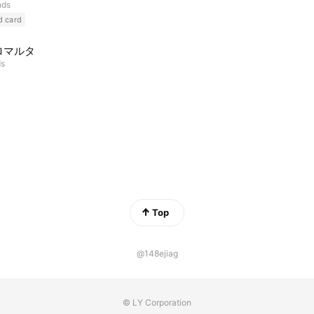
nds
d card
ロマルタ
ds
Top
@148ejiag
© LY Corporation