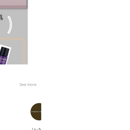
See more
パウダーパレット 京急百貨店
1,969 friends
Coupons
Reward card
白牡丹