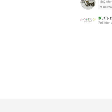
1,562 frie
Rewar
メト
795 frien