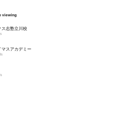
e viewing
クス志塾立川校
ds
イマスアカデミー
ds
ds