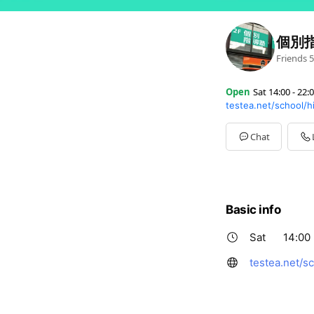
個別
Friends
5
Open
Sat 14:00 - 22:
testea.net/school/h
Sun
Closed
Mon
14:00 - 22:00
Tue
14:00 - 22:00
Chat
Wed
14:00 - 22:00
Thu
14:00 - 22:00
Fri
14:00 - 22:00
Sat
14:00 - 22:00
Basic info
Sat
14:00 
testea.net/sc