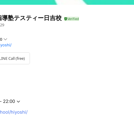
指導塾テスティー日吉校
29
00
iyoshi/
LINE Call (free)
- 22:00
hool/hiyoshi/