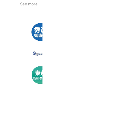
See more
秀進アカデミー御嶽山校
401 friends
佐川グローバルロジスティクス2028
258 friends
東進衛星予備校 富士吉田
406 friends