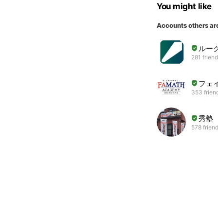
You might like
Accounts others ar
ルー
281 frien
フェ
353 frien
秀塾
578 frien