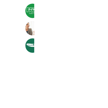
タイヤ館しおだ野
1,047 friends
Coupons
Reward card
セリタホームズ オーナーズクラブ
1,291 friends
ヴィクトリアゴルフ松本芳川店
1,329 friends