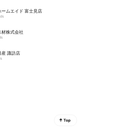
ホームエイド 富士見店
nds
木材株式会社
ds
日産 諏訪店
ds
Top