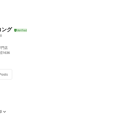
コング
8
専門店
1636
Posts
祝日
d