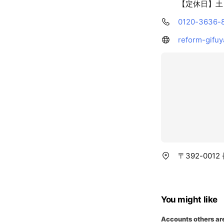
【定休日】土
0120-3636-
reform-gifuya
〒392-001
You might like
Accounts others ar