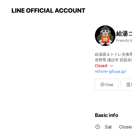
給湯
Friends
6
給湯器＆トイレ交換
長野県 諏訪市 四賀赤沼
Closed
reform-gifuya.jp/
Sun
Closed
Mon
10:00 - 16:00
Tue
10:00 - 16:00
Chat
Wed
10:00 - 16:00
Thu
10:00 - 16:00
Fri
10:00 - 16:00
Sat
Closed
【定休日】土・日・
Basic info
Sat
Close