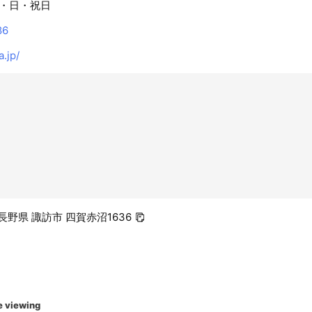
・日・祝日
86
.jp/
2 長野県 諏訪市 四賀赤沼1636
e viewing