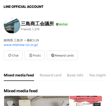
三島商工会議所
Friends
1,379
静岡県 三島市 一番町2-29
www.mishima-cci.or.jp/
Chat
Posts
Reward cards
Mixed media feed
Reward card
Basic info
You might 
Mixed media feed