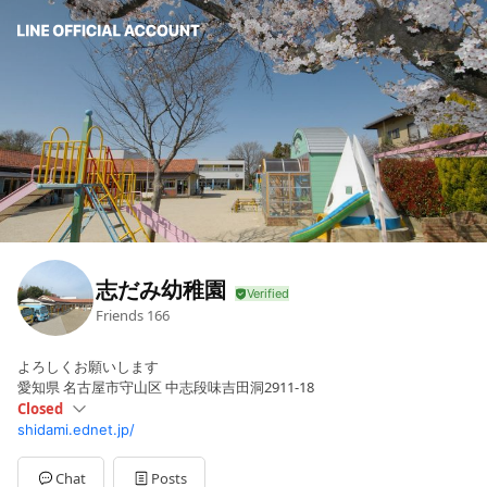
志だみ幼稚園
Friends
166
よろしくお願いします
愛知県 名古屋市守山区 中志段味吉田洞2911-18
Closed
shidami.ednet.jp/
Sun
Closed
Mon
09:00 - 14:00
Tue
09:00 - 14:00
Chat
Posts