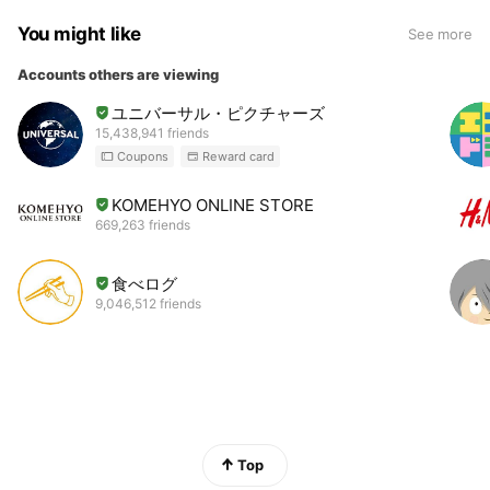
You might like
See more
Accounts others are viewing
ユニバーサル・ピクチャーズ
15,438,941 friends
Coupons
Reward card
KOMEHYO ONLINE STORE
669,263 friends
食べログ
9,046,512 friends
Top