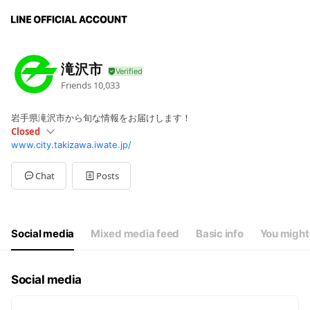
滝沢市
Friends
10,033
岩手県滝沢市から旬な情報をお届けします！
Closed
www.city.takizawa.iwate.jp/
Sun
Closed
Mon
08:30 - 17:15
Tue
08:30 - 17:15
Chat
Posts
Wed
08:30 - 19:00
Thu
08:30 - 17:15
Fri
08:30 - 17:15
Sat
Closed
Social media
Mixed media feed
Basic info
You might 
毎週水曜日は一部の課で窓口延長
Social media