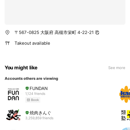
〒567-0825 大阪府 高槻市栄町 4-22-21
Takeout available
You might like
See more
Accounts others are viewing
FUNDAN
1,124 friends
Book
焼肉きんぐ
3,259,859 friends