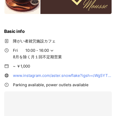
Basic info
障がい者就労施設カフェ
Fri
10:00 - 16:00
8月を除く月１回不定期営業
~ ￥1,000
www.instagram.com/aster.snowflake?igsh=cWg5YThxaHduYXA5&utm_source=qr
Parking available, power outlets available