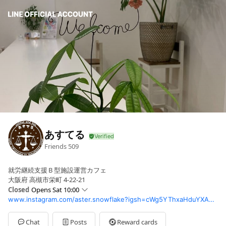
あすてる
Friends
509
就労継続支援Ｂ型施設運営カフェ
大阪府 高槻市栄町 4-22-21
Closed
Opens Sat 10:00
www.instagram.com/aster.snowflake?igsh=cWg5YThxaHduYXA5&utm_source=qr
Sun
Closed
Mon
10:00 - 16:00
Tue
10:00 - 16:00
Chat
Posts
Reward cards