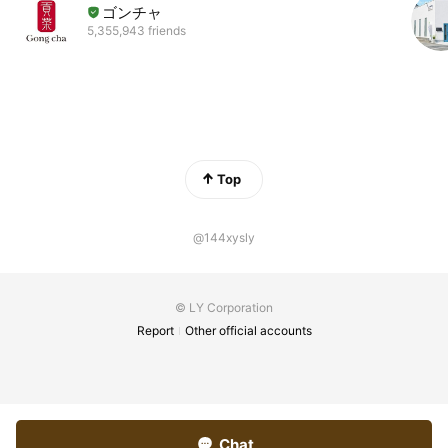
ゴンチャ
5,355,943 friends
Top
@144xysly
© LY Corporation
Report
Other official accounts
Chat