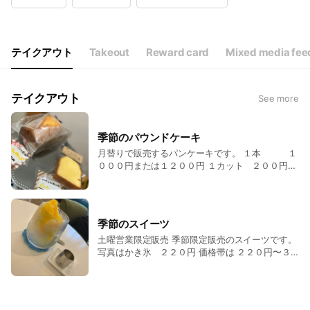
Wed
10:00 - 16:00
Thu
10:00 - 16:00
Fri
10:00 - 16:00
Sat
10:00 - 16:00
テイクアウト
Takeout
Reward card
Mixed media fee
8月を除く月１回不定期営業
テイクアウト
See more
季節のパウンドケーキ
月替りで販売するパンケーキです。 １本 １
０００円または１２００円 １カット ２００円ま
たは２２０円 写真はバニラパウンドケーキです
季節のスイーツ
土曜営業限定販売 季節限定販売のスイーツです。
写真はかき氷 ２２０円 価格帯は ２２０円〜３
００円程度です