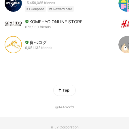
15,459,085 friends
Coupons
Reward card
KOMEHYO ONLINE STORE
673,930 friends
食べログ
9,051,132 friends
Top
@144hvxfd
© LY Corporation