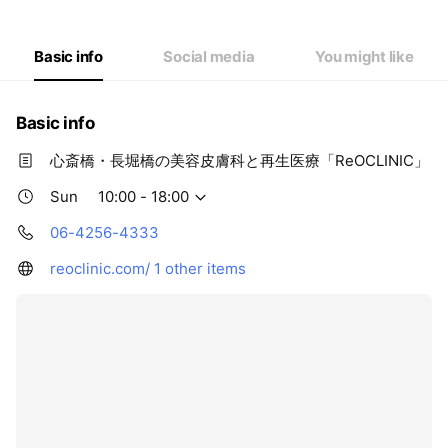
Thu
10:00 - 18:00
Fri
10:00 - 18:00
Sat
10:00 - 18:00
Basic info
Social media
You might like
Basic info
心斎橋・長堀橋の美容皮膚科と再生医療「ReOCLINIC」
Sun
10:00 - 18:00
06-4256-4333
reoclinic.com/
1 other items