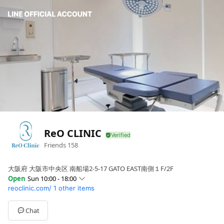
ReO CLINIC
Friends
158
大阪府 大阪市中央区 南船場2-5-17 GATO EAST南側１F/2F
Open
Sun 10:00 - 18:00
reoclinic.com/
1 other items
Sun
10:00 - 18:00
Mon
Closed
Tue
Closed
Chat
Wed
10:00 - 18:00